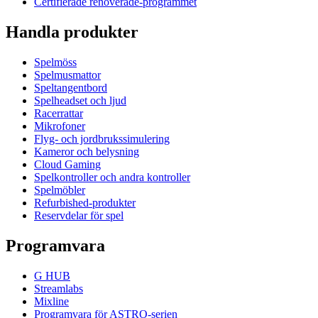
Certifierade renoverade-programmet
Handla produkter
Spelmöss
Spelmusmattor
Speltangentbord
Spelheadset och ljud
Racerrattar
Mikrofoner
Flyg- och jordbrukssimulering
Kameror och belysning
Cloud Gaming
Spelkontroller och andra kontroller
Spelmöbler
Refurbished-produkter
Reservdelar för spel
Programvara
G HUB
Streamlabs
Mixline
Programvara för ASTRO-serien