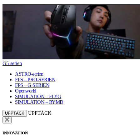
G5-serien
ASTRO-serien
FPS – PRO-SERIEN
FPS – G-SERIEN
Openworld
SIMULATION – FLYG
SIMULATION – RYMD
UPPTÄCK
UPPTÄCK
INNOVATION