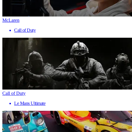
McLaren
Call of Duty
Call of Duty
Le Mans Ultimate