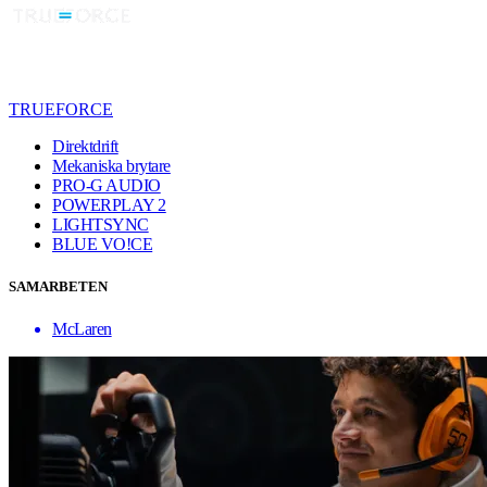
TRUEFORCE
Direktdrift
Mekaniska brytare
PRO-G AUDIO
POWERPLAY 2
LIGHTSYNC
BLUE VO!CE
SAMARBETEN
McLaren