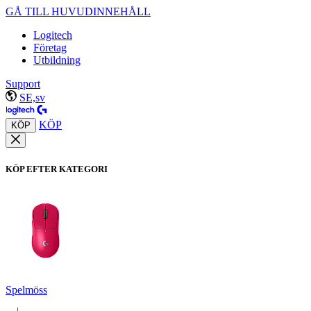
GÅ TILL HUVUDINNEHÅLL
Logitech
Företag
Utbildning
Support
SE,sv
KÖP
KÖP
KÖP EFTER KATEGORI
Spelmöss