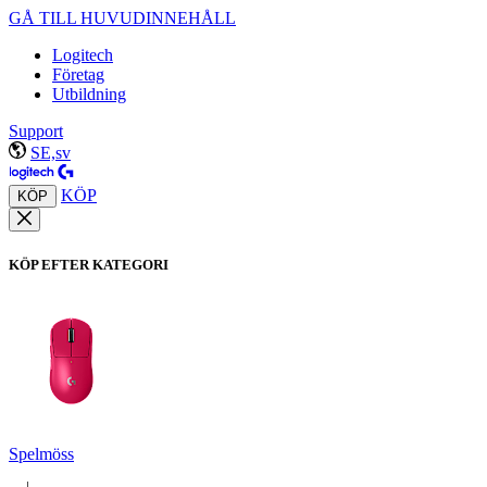
GÅ TILL HUVUDINNEHÅLL
Logitech
Företag
Utbildning
Support
SE,sv
KÖP
KÖP
KÖP EFTER KATEGORI
Spelmöss