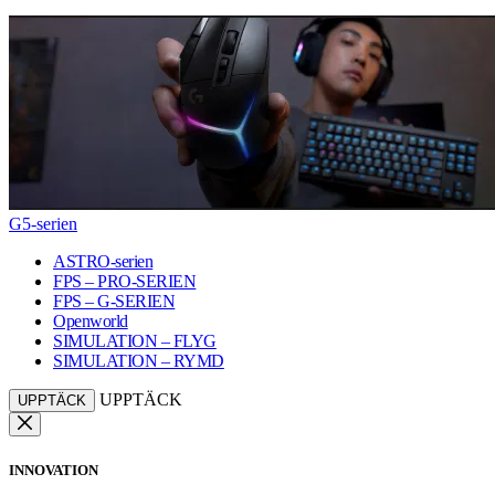
G5-serien
ASTRO-serien
FPS – PRO-SERIEN
FPS – G-SERIEN
Openworld
SIMULATION – FLYG
SIMULATION – RYMD
UPPTÄCK
UPPTÄCK
INNOVATION