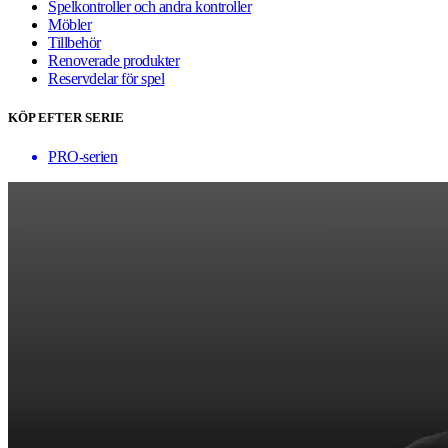
Spelkontroller och andra kontroller
Möbler
Tillbehör
Renoverade produkter
Reservdelar för spel
KÖP EFTER SERIE
PRO-serien