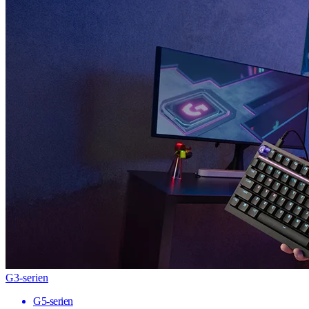
G3-serien
G5-serien