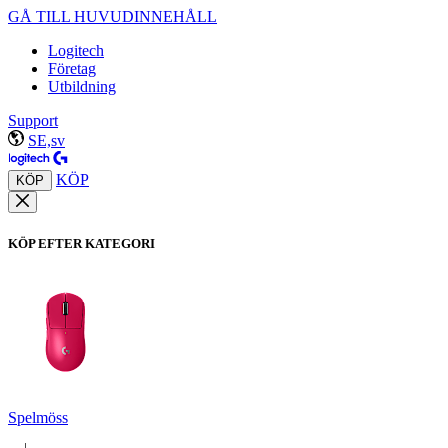
GÅ TILL HUVUDINNEHÅLL
Logitech
Företag
Utbildning
Support
SE,sv
KÖP
KÖP
KÖP EFTER KATEGORI
Spelmöss