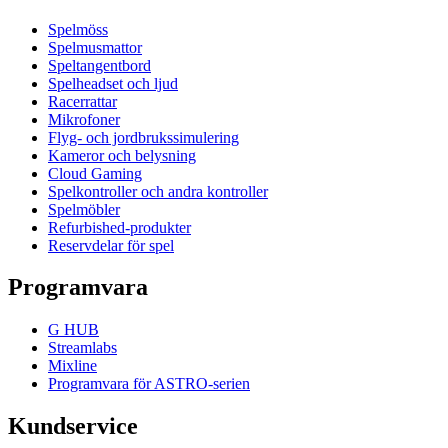
Spelmöss
Spelmusmattor
Speltangentbord
Spelheadset och ljud
Racerrattar
Mikrofoner
Flyg- och jordbrukssimulering
Kameror och belysning
Cloud Gaming
Spelkontroller och andra kontroller
Spelmöbler
Refurbished-produkter
Reservdelar för spel
Programvara
G HUB
Streamlabs
Mixline
Programvara för ASTRO-serien
Kundservice