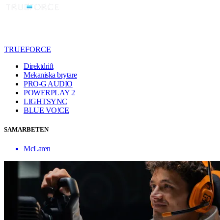
TRUEFORCE
Direktdrift
Mekaniska brytare
PRO-G AUDIO
POWERPLAY 2
LIGHTSYNC
BLUE VO!CE
SAMARBETEN
McLaren