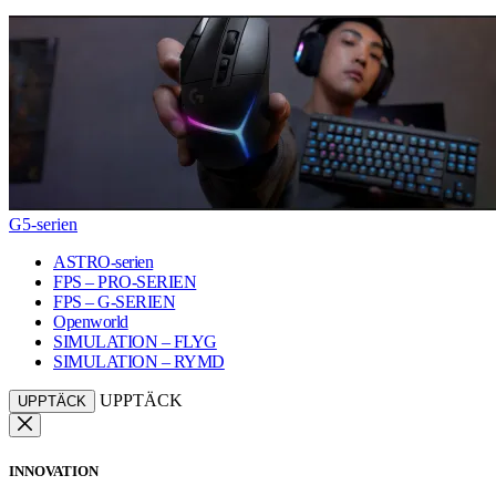
G5-serien
ASTRO-serien
FPS – PRO-SERIEN
FPS – G-SERIEN
Openworld
SIMULATION – FLYG
SIMULATION – RYMD
UPPTÄCK
UPPTÄCK
INNOVATION