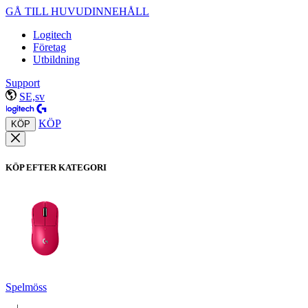
GÅ TILL HUVUDINNEHÅLL
Logitech
Företag
Utbildning
Support
SE,sv
KÖP
KÖP
KÖP EFTER KATEGORI
Spelmöss