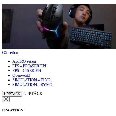
G5-serien
ASTRO-serien
FPS – PRO-SERIEN
FPS – G-SERIEN
Openworld
SIMULATION – FLYG
SIMULATION – RYMD
UPPTÄCK
UPPTÄCK
INNOVATION