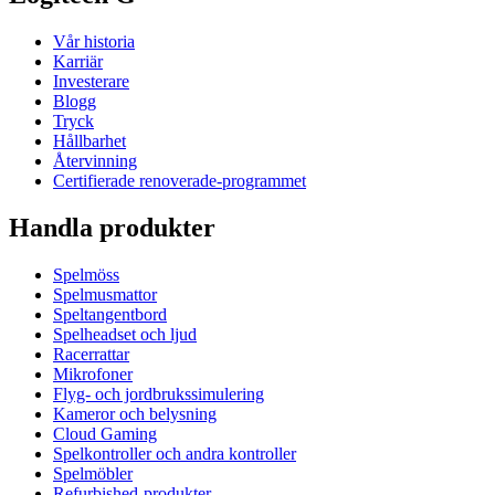
Vår historia
Karriär
Investerare
Blogg
Tryck
Hållbarhet
Återvinning
Certifierade renoverade-programmet
Handla produkter
Spelmöss
Spelmusmattor
Speltangentbord
Spelheadset och ljud
Racerrattar
Mikrofoner
Flyg- och jordbrukssimulering
Kameror och belysning
Cloud Gaming
Spelkontroller och andra kontroller
Spelmöbler
Refurbished-produkter