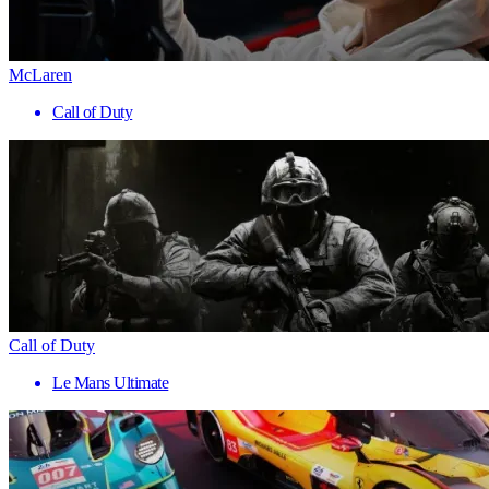
McLaren
Call of Duty
Call of Duty
Le Mans Ultimate