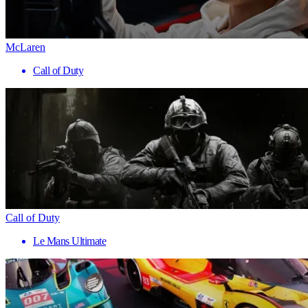
McLaren
Call of Duty
Call of Duty
Le Mans Ultimate