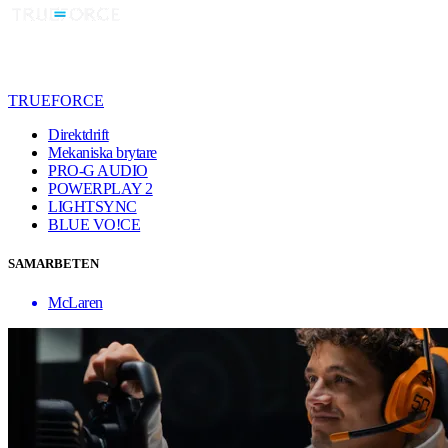
TRUEFORCE
Direktdrift
Mekaniska brytare
PRO-G AUDIO
POWERPLAY 2
LIGHTSYNC
BLUE VO!CE
SAMARBETEN
McLaren