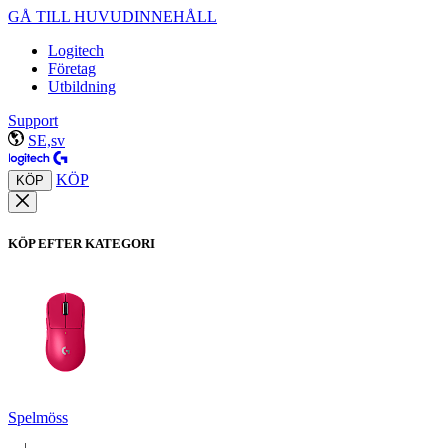
GÅ TILL HUVUDINNEHÅLL
Logitech
Företag
Utbildning
Support
SE,sv
KÖP
KÖP
KÖP EFTER KATEGORI
Spelmöss