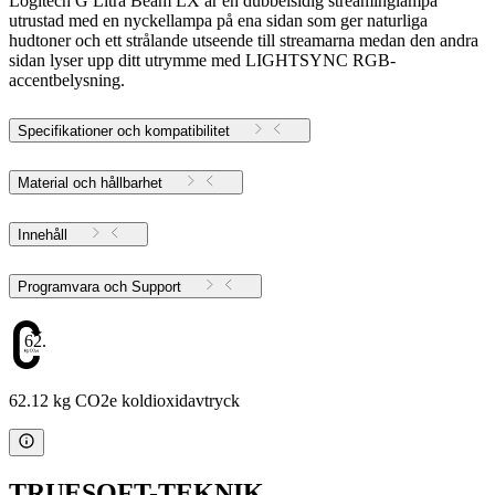
Logitech G Litra Beam LX är en dubbelsidig streaminglampa
utrustad med en nyckellampa på ena sidan som ger naturliga
hudtoner och ett strålande utseende till streamarna medan den andra
sidan lyser upp ditt utrymme med LIGHTSYNC RGB-
accentbelysning.
Specifikationer och kompatibilitet
Material och hållbarhet
Innehåll
Programvara och Support
62.12
62.12 kg CO2e koldioxidavtryck
TRUESOFT-TEKNIK