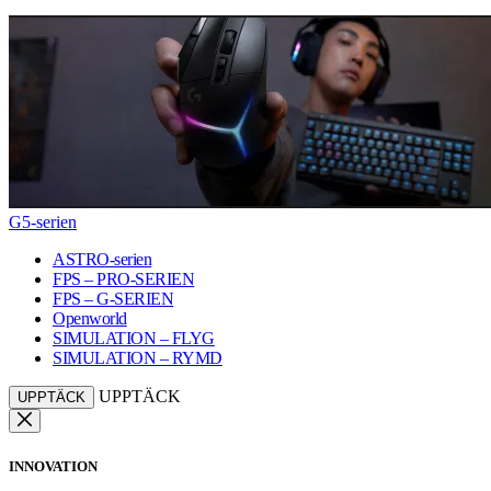
G5-serien
ASTRO-serien
FPS – PRO-SERIEN
FPS – G-SERIEN
Openworld
SIMULATION – FLYG
SIMULATION – RYMD
UPPTÄCK
UPPTÄCK
INNOVATION