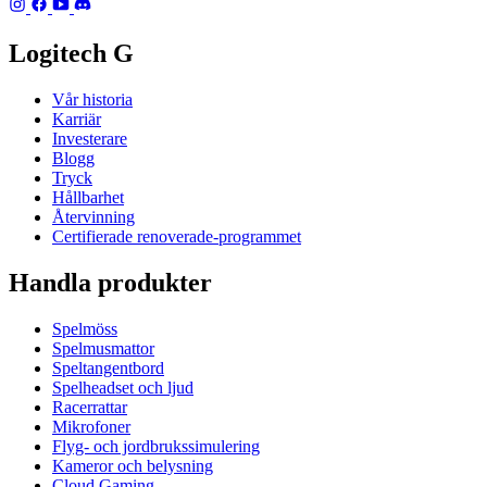
Logitech G
Vår historia
Karriär
Investerare
Blogg
Tryck
Hållbarhet
Återvinning
Certifierade renoverade-programmet
Handla produkter
Spelmöss
Spelmusmattor
Speltangentbord
Spelheadset och ljud
Racerrattar
Mikrofoner
Flyg- och jordbrukssimulering
Kameror och belysning
Cloud Gaming