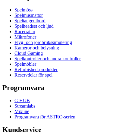
Spelmöss
Spelmusmattor
Speltangentbord
Spelheadset och ljud
Racerrattar
Mikrofoner
Flyg- och jordbrukssimulering
Kameror och belysning
Cloud Gaming
Spelkontroller och andra kontroller
Spelmöbler
Refurbished-produkter
Reservdelar för spel
Programvara
G HUB
Streamlabs
Mixline
Programvara för ASTRO-serien
Kundservice