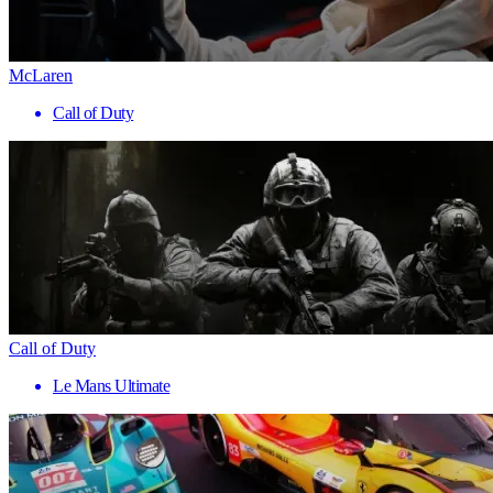
McLaren
Call of Duty
Call of Duty
Le Mans Ultimate