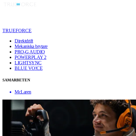
TRUEFORCE
Direktdrift
Mekaniska brytare
PRO-G AUDIO
POWERPLAY 2
LIGHTSYNC
BLUE VO!CE
SAMARBETEN
McLaren