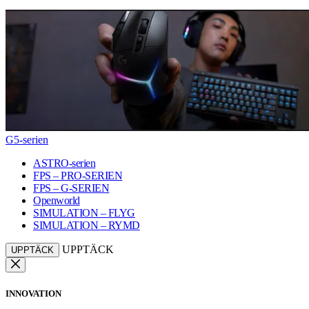
G5-serien
ASTRO-serien
FPS – PRO-SERIEN
FPS – G-SERIEN
Openworld
SIMULATION – FLYG
SIMULATION – RYMD
UPPTÄCK
UPPTÄCK
INNOVATION