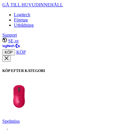
GÅ TILL HUVUDINNEHÅLL
Logitech
Företag
Utbildning
Support
SE,sv
KÖP
KÖP
KÖP EFTER KATEGORI
Spelmöss