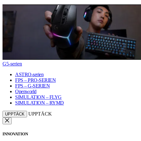
G5-serien
ASTRO-serien
FPS – PRO-SERIEN
FPS – G-SERIEN
Openworld
SIMULATION – FLYG
SIMULATION – RYMD
UPPTÄCK
UPPTÄCK
INNOVATION