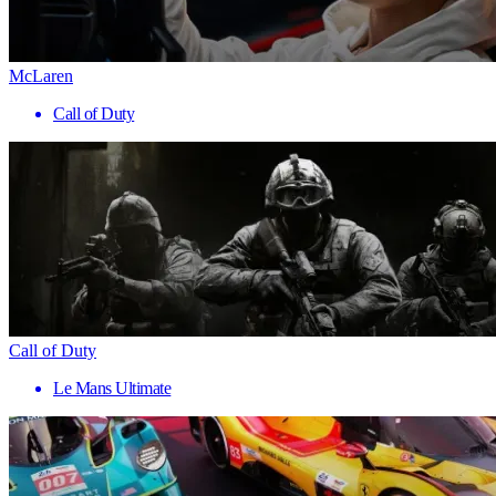
McLaren
Call of Duty
Call of Duty
Le Mans Ultimate