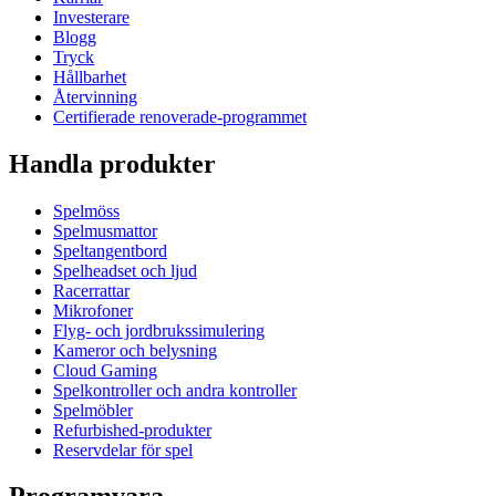
Investerare
Blogg
Tryck
Hållbarhet
Återvinning
Certifierade renoverade-programmet
Handla produkter
Spelmöss
Spelmusmattor
Speltangentbord
Spelheadset och ljud
Racerrattar
Mikrofoner
Flyg- och jordbrukssimulering
Kameror och belysning
Cloud Gaming
Spelkontroller och andra kontroller
Spelmöbler
Refurbished-produkter
Reservdelar för spel