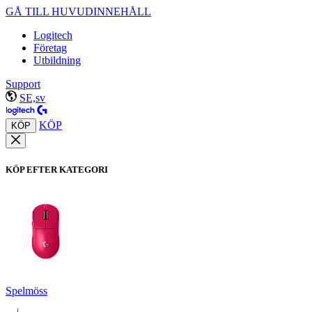
GÅ TILL HUVUDINNEHÅLL
Logitech
Företag
Utbildning
Support
SE,sv
KÖP
KÖP
KÖP EFTER KATEGORI
Spelmöss