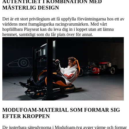
AUTENTICIET I KOMBINATION MED
MÄSTERLIG DESIGN
Det är ett stort privilegium att få uppfylla förväntningarna hos ett av
världens mest framgångsrika racingvarumärken. Med vårt
hopfällbara Playseat kan du leva dig in i loppet utan att lämna
hemmet, samtidigt som du får plats över för annat.
MODUFOAM-MATERIAL SOM FORMAR SIG
EFTER KROPPEN
De justerbara sätesdynorna i Modufoam-tyg avger värme och formar