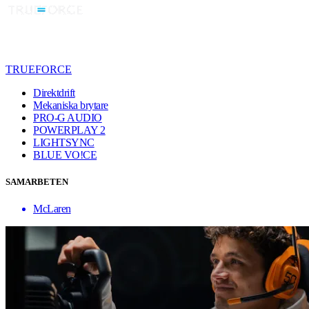
TRUEFORCE
Direktdrift
Mekaniska brytare
PRO-G AUDIO
POWERPLAY 2
LIGHTSYNC
BLUE VO!CE
SAMARBETEN
McLaren