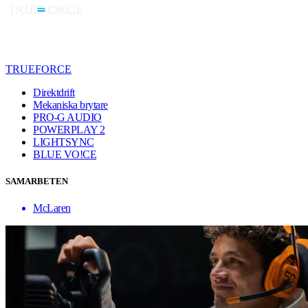
TRUEFORCE
Direktdrift
Mekaniska brytare
PRO-G AUDIO
POWERPLAY 2
LIGHTSYNC
BLUE VO!CE
SAMARBETEN
McLaren