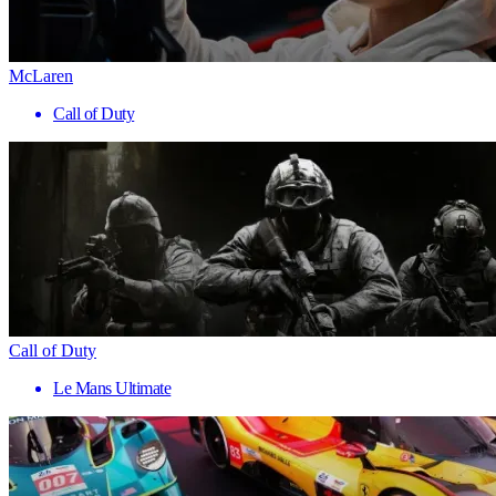
McLaren
Call of Duty
Call of Duty
Le Mans Ultimate