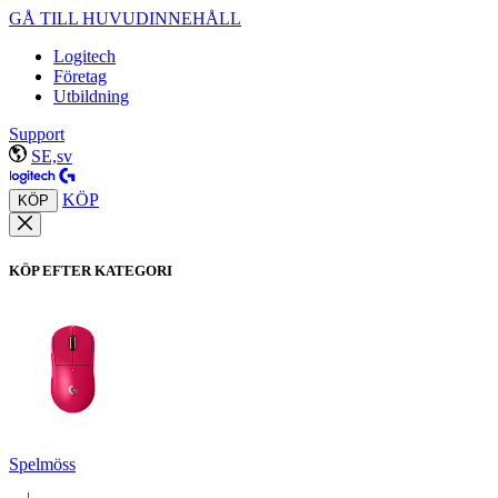
GÅ TILL HUVUDINNEHÅLL
Logitech
Företag
Utbildning
Support
SE,sv
KÖP
KÖP
KÖP EFTER KATEGORI
Spelmöss