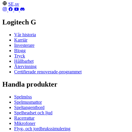
SE,sv
Logitech G
Vår historia
Karriär
Investerare
Blogg
Tryck
Hållbarhet
Återvinning
Certifierade renoverade-programmet
Handla produkter
Spelmöss
Spelmusmattor
Speltangentbord
Spelheadset och ljud
Racerrattar
Mikrofoner
Flyg- och jordbrukssimulering