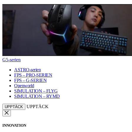
G5-serien
ASTRO-serien
FPS – PRO-SERIEN
FPS – G-SERIEN
Openworld
SIMULATION – FLYG
SIMULATION – RYMD
UPPTÄCK
UPPTÄCK
INNOVATION