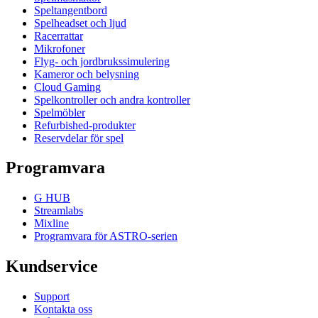
Speltangentbord
Spelheadset och ljud
Racerrattar
Mikrofoner
Flyg- och jordbrukssimulering
Kameror och belysning
Cloud Gaming
Spelkontroller och andra kontroller
Spelmöbler
Refurbished-produkter
Reservdelar för spel
Programvara
G HUB
Streamlabs
Mixline
Programvara för ASTRO-serien
Kundservice
Support
Kontakta oss