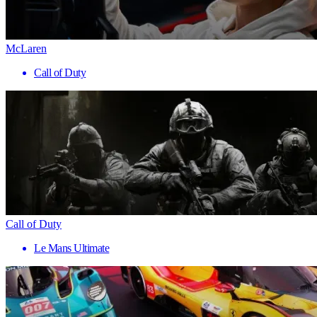
McLaren
Call of Duty
Call of Duty
Le Mans Ultimate