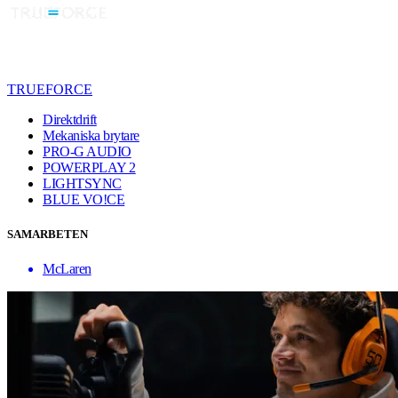
TRUEFORCE
Direktdrift
Mekaniska brytare
PRO-G AUDIO
POWERPLAY 2
LIGHTSYNC
BLUE VO!CE
SAMARBETEN
McLaren