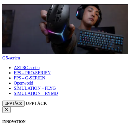
G5-serien
ASTRO-serien
FPS – PRO-SERIEN
FPS – G-SERIEN
Openworld
SIMULATION – FLYG
SIMULATION – RYMD
UPPTÄCK
UPPTÄCK
INNOVATION