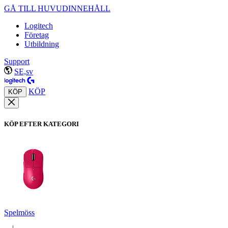
GÅ TILL HUVUDINNEHÅLL
Logitech
Företag
Utbildning
Support
SE,sv
KÖP
KÖP
KÖP EFTER KATEGORI
Spelmöss