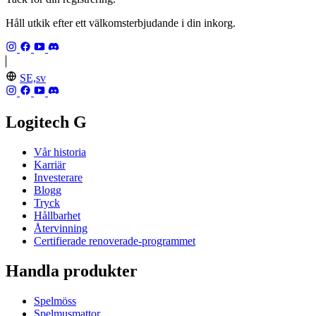
Håll utkik efter ett välkomsterbjudande i din inkorg.
SE,sv
Logitech G
Vår historia
Karriär
Investerare
Blogg
Tryck
Hållbarhet
Återvinning
Certifierade renoverade-programmet
Handla produkter
Spelmöss
Spelmusmattor