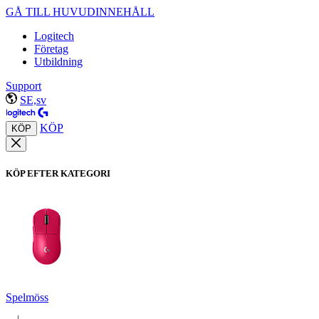
GÅ TILL HUVUDINNEHÅLL
Logitech
Företag
Utbildning
Support
SE,sv
KÖP
KÖP
KÖP EFTER KATEGORI
Spelmöss