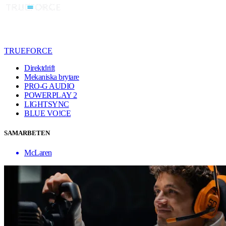
TRUEFORCE
Direktdrift
Mekaniska brytare
PRO-G AUDIO
POWERPLAY 2
LIGHTSYNC
BLUE VO!CE
SAMARBETEN
McLaren