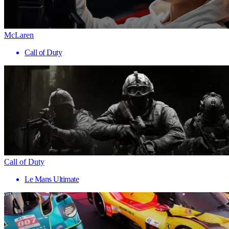
McLaren
Call of Duty
Call of Duty
Le Mans Ultimate