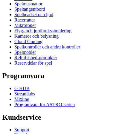
Spelmusmattor
Speltangentbord
Spelheadset och ljud
Racerrattar
Mikrofoner
Flyg- och jordbrukssimulering
Kameror och belysning
Cloud Gaming
Spelkontroller och andra kontroller
Spelmöbler
Refurbished-produkter
Reservdelar för spel
Programvara
G HUB
Streamlabs
Mixline
Programvara för ASTRO-serien
Kundservice
Support