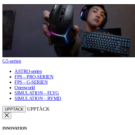
G5-serien
ASTRO-serien
FPS – PRO-SERIEN
FPS – G-SERIEN
Openworld
SIMULATION – FLYG
SIMULATION – RYMD
UPPTÄCK
UPPTÄCK
INNOVATION