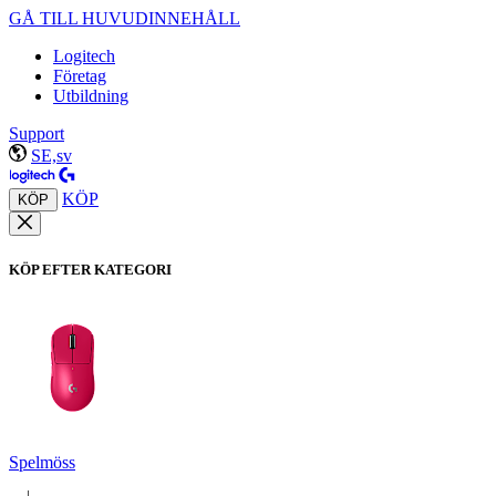
GÅ TILL HUVUDINNEHÅLL
Logitech
Företag
Utbildning
Support
SE,sv
KÖP
KÖP
KÖP EFTER KATEGORI
Spelmöss