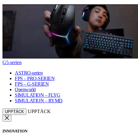
G5-serien
ASTRO-serien
FPS – PRO-SERIEN
FPS – G-SERIEN
Openworld
SIMULATION – FLYG
SIMULATION – RYMD
UPPTÄCK
UPPTÄCK
INNOVATION