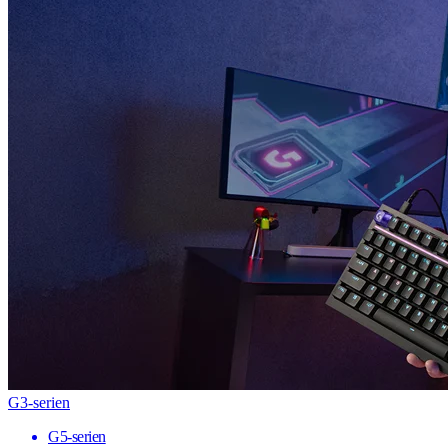
G3-serien
G5-serien