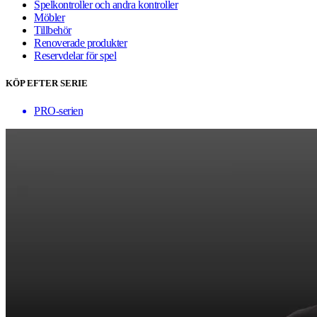
Spelkontroller och andra kontroller
Möbler
Tillbehör
Renoverade produkter
Reservdelar för spel
KÖP EFTER SERIE
PRO-serien