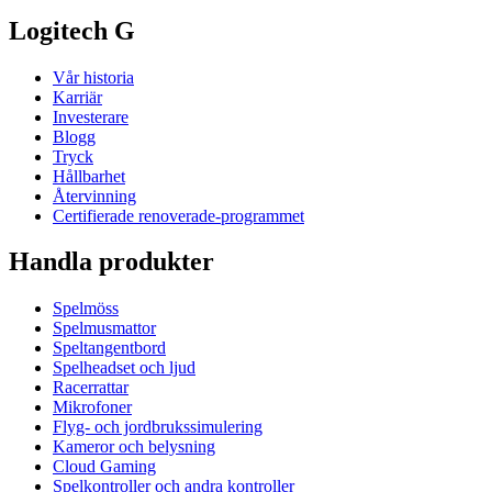
Logitech G
Vår historia
Karriär
Investerare
Blogg
Tryck
Hållbarhet
Återvinning
Certifierade renoverade-programmet
Handla produkter
Spelmöss
Spelmusmattor
Speltangentbord
Spelheadset och ljud
Racerrattar
Mikrofoner
Flyg- och jordbrukssimulering
Kameror och belysning
Cloud Gaming
Spelkontroller och andra kontroller