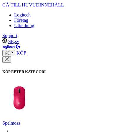
GÅ TILL HUVUDINNEHÅLL
Logitech
Företag
Utbildning
Support
SE,sv
KÖP
KÖP
KÖP EFTER KATEGORI
Spelmöss