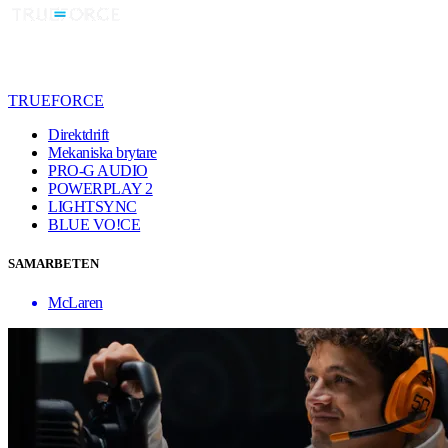
TRUEFORCE
Direktdrift
Mekaniska brytare
PRO-G AUDIO
POWERPLAY 2
LIGHTSYNC
BLUE VO!CE
SAMARBETEN
McLaren