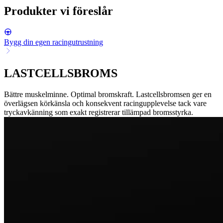
Produkter vi föreslår
Bygg din egen racingutrustning
LASTCELLSBROMS
Bättre muskelminne. Optimal bromskraft. Lastcellsbromsen ger en
överlägsen körkänsla och konsekvent racingupplevelse tack vare
tryckavkänning som exakt registrerar tillämpad bromsstyrka.