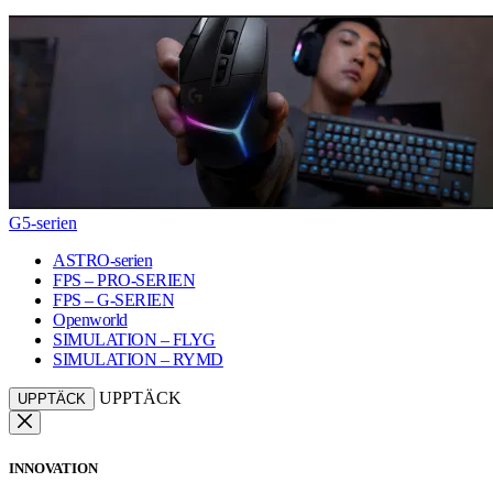
G5-serien
ASTRO-serien
FPS – PRO-SERIEN
FPS – G-SERIEN
Openworld
SIMULATION – FLYG
SIMULATION – RYMD
UPPTÄCK
UPPTÄCK
INNOVATION