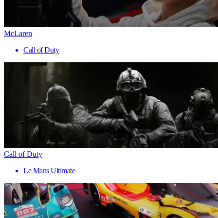
McLaren
Call of Duty
Call of Duty
Le Mans Ultimate