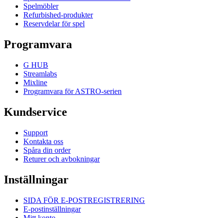
Spelmöbler
Refurbished-produkter
Reservdelar för spel
Programvara
G HUB
Streamlabs
Mixline
Programvara för ASTRO-serien
Kundservice
Support
Kontakta oss
Spåra din order
Returer och avbokningar
Inställningar
SIDA FÖR E-POSTREGISTRERING
E-postinställningar
Mitt konto