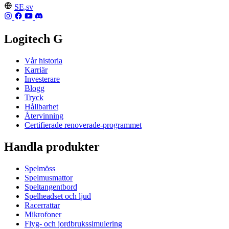
SE,sv
Logitech G
Vår historia
Karriär
Investerare
Blogg
Tryck
Hållbarhet
Återvinning
Certifierade renoverade-programmet
Handla produkter
Spelmöss
Spelmusmattor
Speltangentbord
Spelheadset och ljud
Racerrattar
Mikrofoner
Flyg- och jordbrukssimulering