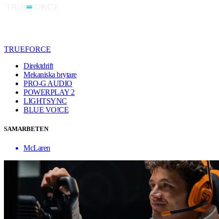
TRUEFORCE
Direktdrift
Mekaniska brytare
PRO-G AUDIO
POWERPLAY 2
LIGHTSYNC
BLUE VO!CE
SAMARBETEN
McLaren