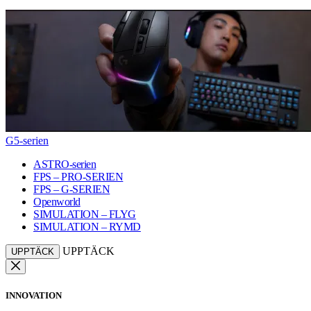
G5-serien
ASTRO-serien
FPS – PRO-SERIEN
FPS – G-SERIEN
Openworld
SIMULATION – FLYG
SIMULATION – RYMD
UPPTÄCK
UPPTÄCK
INNOVATION