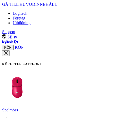
GÅ TILL HUVUDINNEHÅLL
Logitech
Företag
Utbildning
Support
SE,sv
KÖP
KÖP
KÖP EFTER KATEGORI
Spelmöss