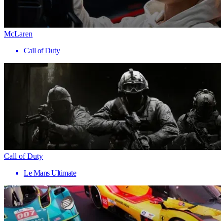
McLaren
Call of Duty
Call of Duty
Le Mans Ultimate