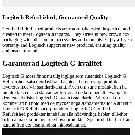
Logitech Refurbished, Guaranteed Quality
Certified Refurbished products are rigorously tested, inspected, and
cleaned to meet Logitech standards. They arrive in new brown box
packaging with all standard accessories and manuals. Enjoy a 1-year
warranty and Logitech support as new products, ensuring quality
and peace of mind.
Garanterad Logitech G-kvalitet
Logitech G-möss finns nu tillgängliga som autentiska Logitech G
Refurbished-satser endast från Logitech G, och varje produkt
levereras med vår standardgaranti. Även om varje produkt kan ha
mindre kosmetiska skavanker tror vi att de kommer att leva upp till
den legendariska Logitech G kvalitetsstandarden Vi tror att du
kommer att bli nöjd med de mycket höga standarderna för Authentic
Logitech G Refurbished-produkter. Logitech G Certified
Refurbished-produkter innehåller alla nödvändiga kablar, tillbehör
och manualer som ingår med nya produkter. Spelprodukter har 1 års
garanti från det ursprungliga inköpsdatumet.