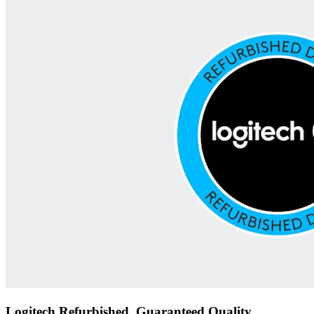
Logitech Refurbished, Guaranteed Quality