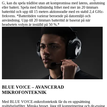
G, kan du spela trådlöst utan att kompromissa med latens, anslutning
eller batteri. Spela med fullständig frihet med mer än 20 timmars
batteritid och upp till 15 meters aktionsradie med en stabil 2,4 GHz-
frekvens. *Batteritiden varierar beroende på datormiljö och
användning. Upp till 20 timmars batteritid är baserat på när
headsetets volym är inställd på 50 %.*
BLUE VO!CE – AVANCERAD
MIKROFONTEKNIK
Med BLUE VO!CE-mikrofonteknik får du en uppsättning
realtidsröstfilter. Minska bruset, lägg till komprimering och de-essing