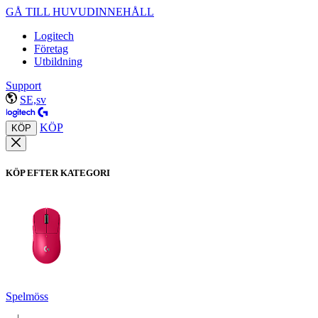
GÅ TILL HUVUDINNEHÅLL
Logitech
Företag
Utbildning
Support
SE,sv
KÖP
KÖP
KÖP EFTER KATEGORI
Spelmöss