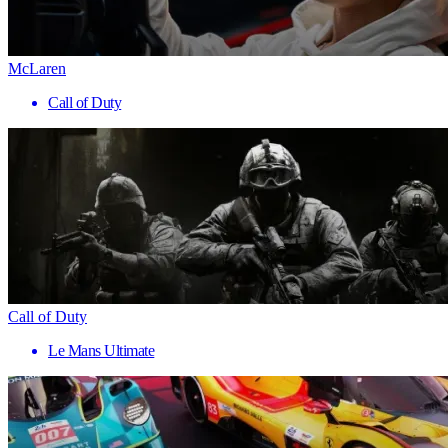
McLaren
Call of Duty
Call of Duty
Le Mans Ultimate