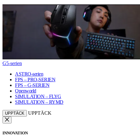
G5-serien
ASTRO-serien
FPS – PRO-SERIEN
FPS – G-SERIEN
Openworld
SIMULATION – FLYG
SIMULATION – RYMD
UPPTÄCK
UPPTÄCK
INNOVATION