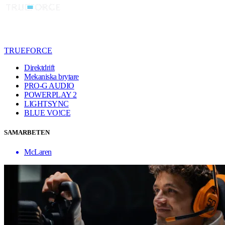
TRUEFORCE
Direktdrift
Mekaniska brytare
PRO-G AUDIO
POWERPLAY 2
LIGHTSYNC
BLUE VO!CE
SAMARBETEN
McLaren