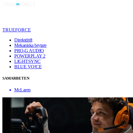
TRUEFORCE
Direktdrift
Mekaniska brytare
PRO-G AUDIO
POWERPLAY 2
LIGHTSYNC
BLUE VO!CE
SAMARBETEN
McLaren