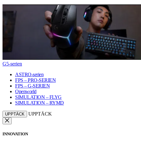
G5-serien
ASTRO-serien
FPS – PRO-SERIEN
FPS – G-SERIEN
Openworld
SIMULATION – FLYG
SIMULATION – RYMD
UPPTÄCK
UPPTÄCK
INNOVATION