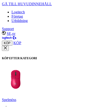
GÅ TILL HUVUDINNEHÅLL
Logitech
Företag
Utbildning
Support
SE,sv
KÖP
KÖP
KÖP EFTER KATEGORI
Spelmöss