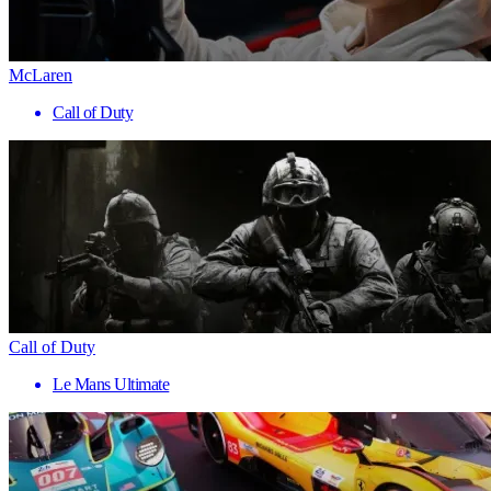
McLaren
Call of Duty
Call of Duty
Le Mans Ultimate