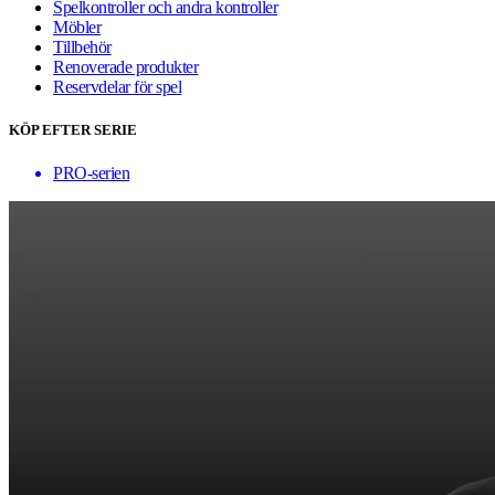
Spelkontroller och andra kontroller
Möbler
Tillbehör
Renoverade produkter
Reservdelar för spel
KÖP EFTER SERIE
PRO-serien