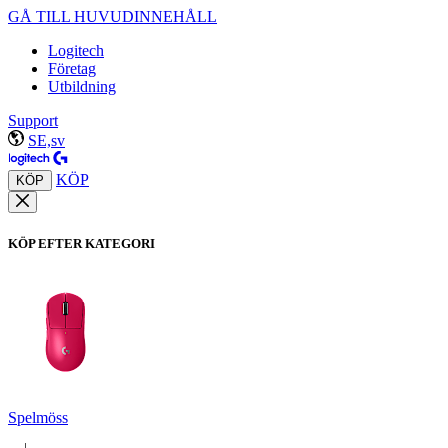
GÅ TILL HUVUDINNEHÅLL
Logitech
Företag
Utbildning
Support
SE,sv
KÖP
KÖP
KÖP EFTER KATEGORI
Spelmöss