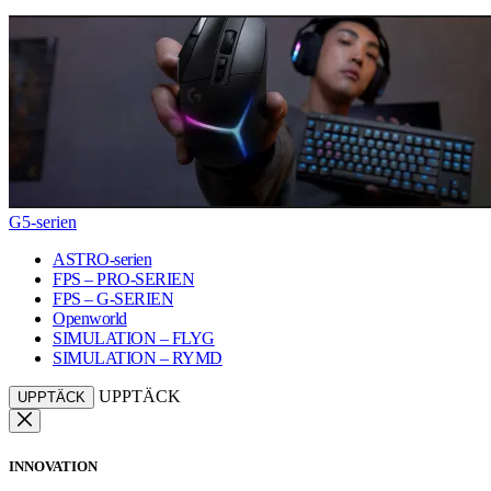
G5-serien
ASTRO-serien
FPS – PRO-SERIEN
FPS – G-SERIEN
Openworld
SIMULATION – FLYG
SIMULATION – RYMD
UPPTÄCK
UPPTÄCK
INNOVATION