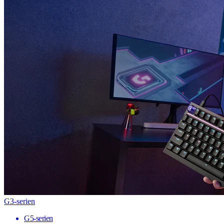
G3-serien
G5-serien