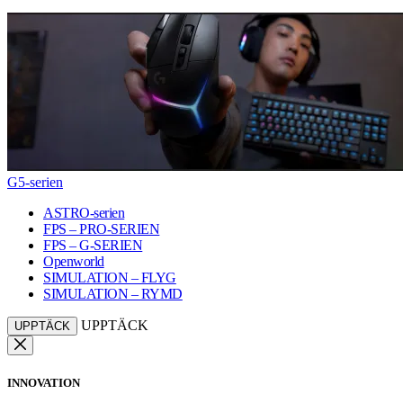
G5-serien
ASTRO-serien
FPS – PRO-SERIEN
FPS – G-SERIEN
Openworld
SIMULATION – FLYG
SIMULATION – RYMD
UPPTÄCK
UPPTÄCK
INNOVATION