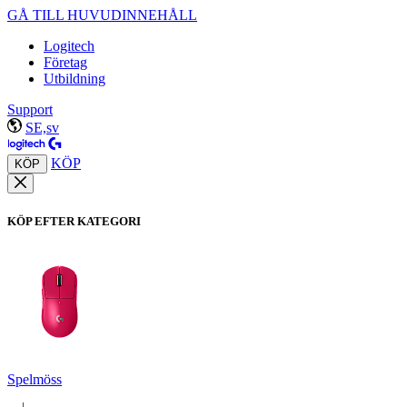
GÅ TILL HUVUDINNEHÅLL
Logitech
Företag
Utbildning
Support
SE,sv
KÖP
KÖP
KÖP EFTER KATEGORI
Spelmöss