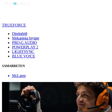
TRUEFORCE
Direktdrift
Mekaniska brytare
PRO-G AUDIO
POWERPLAY 2
LIGHTSYNC
BLUE VO!CE
SAMARBETEN
McLaren