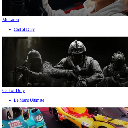
McLaren
Call of Duty
Call of Duty
Le Mans Ultimate