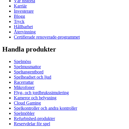
Vår historia
Karriär
Investerare
Blogg
Tryck
Hållbarhet
Återvinning
Certifierade renoverade-programmet
Handla produkter
Spelmöss
Spelmusmattor
Speltangentbord
Spelheadset och ljud
Racerrattar
Mikrofoner
Flyg- och jordbrukssimulering
Kameror och belysning
Cloud Gaming
Spelkontroller och andra kontroller
Spelmöbler
Refurbished-produkter
Reservdelar för spel