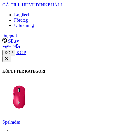
GÅ TILL HUVUDINNEHÅLL
Logitech
Företag
Utbildning
Support
SE,sv
KÖP
KÖP
KÖP EFTER KATEGORI
Spelmöss