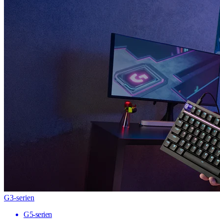
G3-serien
G5-serien