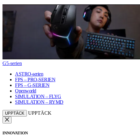
G5-serien
ASTRO-serien
FPS – PRO-SERIEN
FPS – G-SERIEN
Openworld
SIMULATION – FLYG
SIMULATION – RYMD
UPPTÄCK
UPPTÄCK
INNOVATION