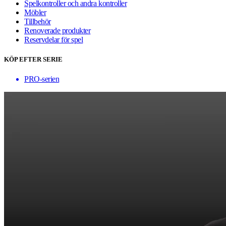
Spelkontroller och andra kontroller
Möbler
Tillbehör
Renoverade produkter
Reservdelar för spel
KÖP EFTER SERIE
PRO-serien