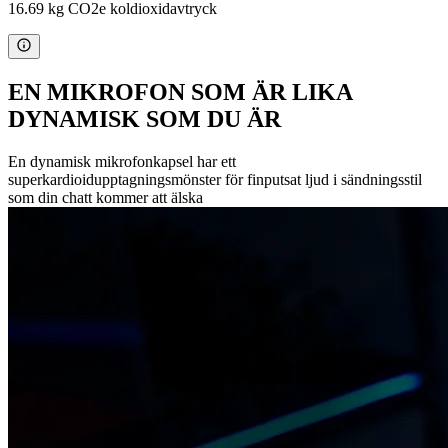
16.69 kg CO2e koldioxidavtryck
EN MIKROFON SOM ÄR LIKA
DYNAMISK SOM DU ÄR
En dynamisk mikrofonkapsel har ett
superkardioidupptagningsmönster för finputsat ljud i sändningsstil
som din chatt kommer att älska