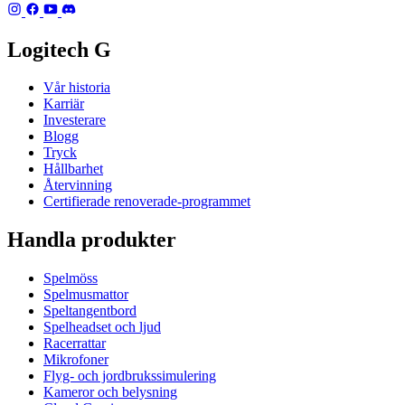
Logitech G
Vår historia
Karriär
Investerare
Blogg
Tryck
Hållbarhet
Återvinning
Certifierade renoverade-programmet
Handla produkter
Spelmöss
Spelmusmattor
Speltangentbord
Spelheadset och ljud
Racerrattar
Mikrofoner
Flyg- och jordbrukssimulering
Kameror och belysning