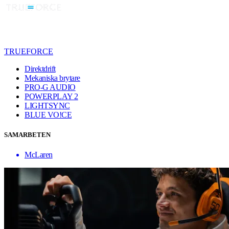
TRUEFORCE
Direktdrift
Mekaniska brytare
PRO-G AUDIO
POWERPLAY 2
LIGHTSYNC
BLUE VO!CE
SAMARBETEN
McLaren