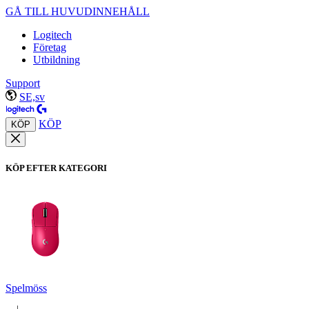
GÅ TILL HUVUDINNEHÅLL
Logitech
Företag
Utbildning
Support
SE,sv
KÖP
KÖP
KÖP EFTER KATEGORI
Spelmöss