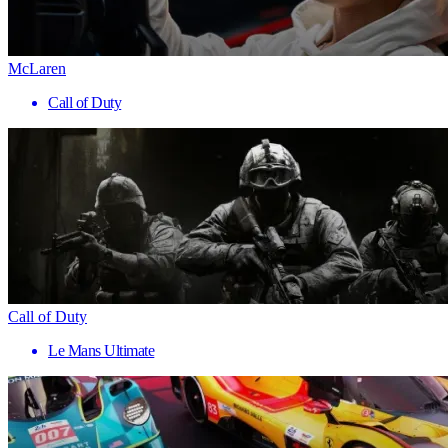
McLaren
Call of Duty
Call of Duty
Le Mans Ultimate