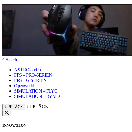
G5-serien
ASTRO-serien
FPS – PRO-SERIEN
FPS – G-SERIEN
Openworld
SIMULATION – FLYG
SIMULATION – RYMD
UPPTÄCK
UPPTÄCK
INNOVATION