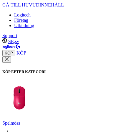
GÅ TILL HUVUDINNEHÅLL
Logitech
Företag
Utbildning
Support
SE,sv
KÖP
KÖP
KÖP EFTER KATEGORI
Spelmöss