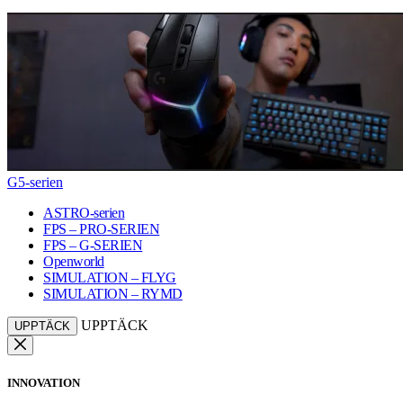
G5-serien
ASTRO-serien
FPS – PRO-SERIEN
FPS – G-SERIEN
Openworld
SIMULATION – FLYG
SIMULATION – RYMD
UPPTÄCK
UPPTÄCK
INNOVATION