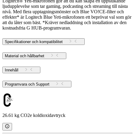
Logitech® Yeti-mikrofonen gör att du kan skapa en uppslukande
ljudupplevelse som tar gaming, podcasting och streaming till nästa
nivå. Med flera upptagningsmönster och Blue VO!CE-filter och
effekter* är Logitech Blue Yeti-mikrofonen ett beprövat val som gör
att du låter som bäst. *Kräver nedladdning och installation av den
kostnadsfria G HUB-programvaran.
Specifikationer och kompatibilitet
Material och hållbarhet
Innehåll
Programvara och Support
26.61
26.61 kg CO2e koldioxidavtryck