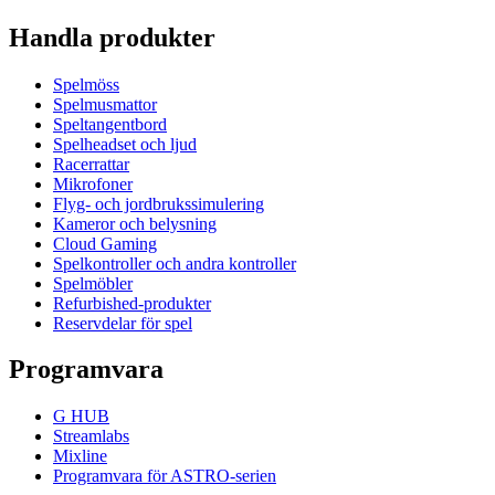
Handla produkter
Spelmöss
Spelmusmattor
Speltangentbord
Spelheadset och ljud
Racerrattar
Mikrofoner
Flyg- och jordbrukssimulering
Kameror och belysning
Cloud Gaming
Spelkontroller och andra kontroller
Spelmöbler
Refurbished-produkter
Reservdelar för spel
Programvara
G HUB
Streamlabs
Mixline
Programvara för ASTRO-serien