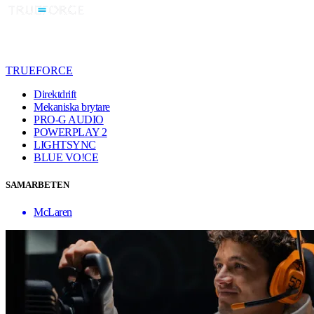
TRUEFORCE
Direktdrift
Mekaniska brytare
PRO-G AUDIO
POWERPLAY 2
LIGHTSYNC
BLUE VO!CE
SAMARBETEN
McLaren