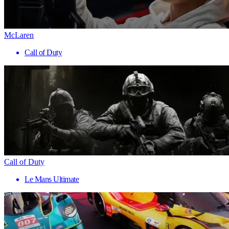
McLaren
Call of Duty
Call of Duty
Le Mans Ultimate