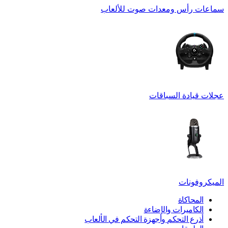
سماعات رأس ومعدات صوت للألعاب
عجلات قيادة السباقات
الميكروفونات
المحاكاة
الكاميرات والإضاءة
أذرع التحكم وأجهزة التحكم في الألعاب