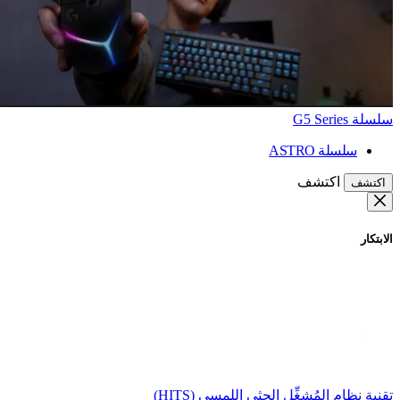
سلسلة G5 Series
سلسلة ASTRO
اكتشف
اكتشف
الابتكار
تقنية نظام المُشغِّل الحثي اللمسي (HITS)