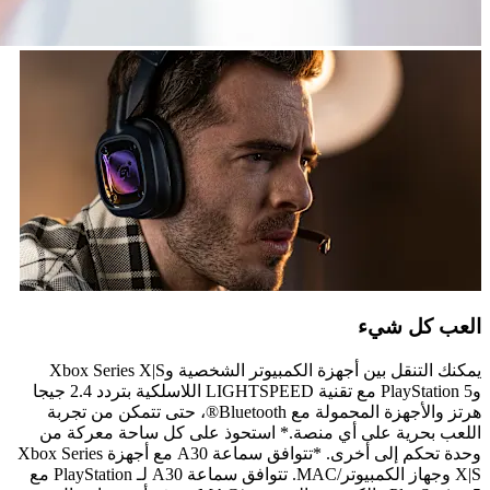
العب كل شيء
يمكنك التنقل بين أجهزة الكمبيوتر الشخصية وXbox Series X|S
وPlayStation 5 مع تقنية LIGHTSPEED اللاسلكية بتردد 2.4 جيجا
هرتز والأجهزة المحمولة مع Bluetooth®، حتى تتمكن من تجربة
اللعب بحرية على أي منصة.* استحوذ على كل ساحة معركة من
وحدة تحكم إلى أخرى. *تتوافق سماعة A30 مع أجهزة Xbox Series
X|S وجهاز الكمبيوتر/MAC. تتوافق سماعة A30 لـ PlayStation مع