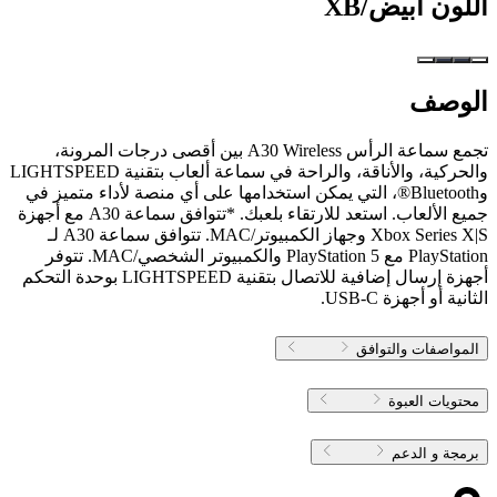
اللون
أبيض/XB
الوصف
تجمع سماعة الرأس A30 Wireless بين أقصى درجات المرونة،
والحركية، والأناقة، والراحة في سماعة ألعاب بتقنية LIGHTSPEED
وBluetooth®، التي يمكن استخدامها على أي منصة لأداء متميز في
جميع الألعاب. استعد للارتقاء بلعبك. *تتوافق سماعة A30 مع أجهزة
Xbox Series X|S وجهاز الكمبيوتر/MAC. تتوافق سماعة A30 لـ
PlayStation مع PlayStation 5 والكمبيوتر الشخصي/MAC. تتوفر
أجهزة إرسال إضافية للاتصال بتقنية LIGHTSPEED بوحدة التحكم
الثانية أو أجهزة USB-C.
المواصفات والتوافق
محتويات العبوة
برمجة و الدعم