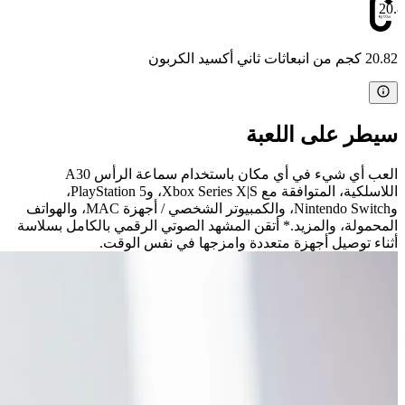
20.8
20.82 كجم من انبعاثات ثاني أكسيد الكربون
سيطر على اللعبة
العب أي شيء في أي مكان باستخدام سماعة الرأس A30
اللاسلكية، المتوافقة مع Xbox Series X|S، وPlayStation 5،
وNintendo Switch، والكمبيوتر الشخصي / أجهزة MAC، والهواتف
المحمولة، والمزيد.* أتقن المشهد الصوتي الرقمي بالكامل بسلاسة
أثناء توصيل أجهزة متعددة وامزجها في نفس الوقت.