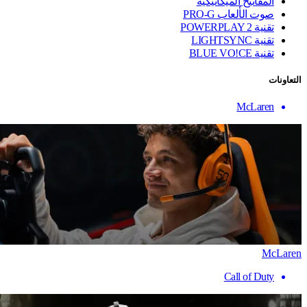
المفاتيح الميكانيكية
صوت الألعاب PRO-G
تقنية ‏POWERPLAY 2
تقنية LIGHTSYNC
تقنية BLUE VO!CE
التعاونات
McLaren
McLaren
Call of Duty