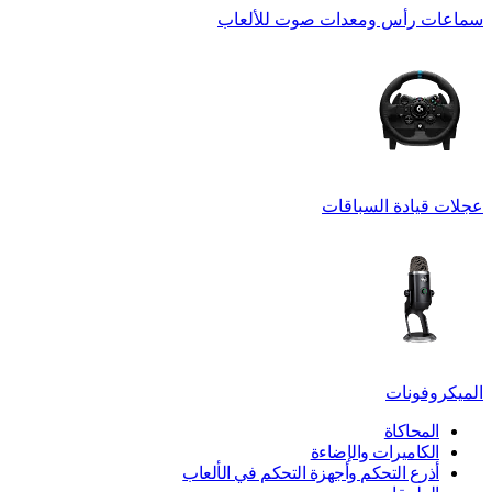
سماعات رأس ومعدات صوت للألعاب
عجلات قيادة السباقات
الميكروفونات
المحاكاة
الكاميرات والإضاءة
أذرع التحكم وأجهزة التحكم في الألعاب