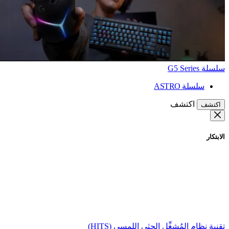
سلسلة G5 Series
سلسلة ASTRO
اكتشف
اكتشف
الابتكار
تقنية نظام المُشغِّل الحثي اللمسي (HITS)