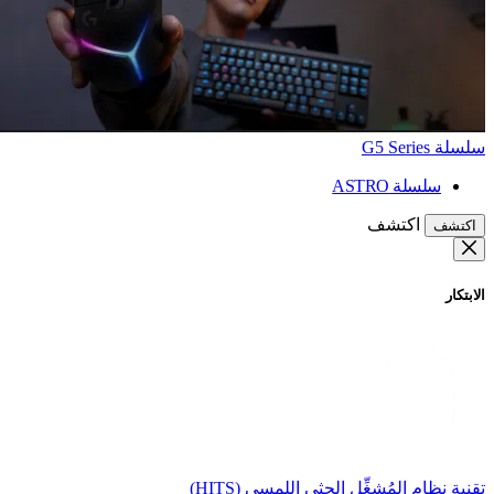
سلسلة G5 Series
سلسلة ASTRO
اكتشف
اكتشف
الابتكار
تقنية نظام المُشغِّل الحثي اللمسي (HITS)