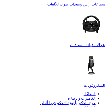
سماعات رأس ومعدات صوت للألعاب
عجلات قيادة السباقات
الميكروفونات
المحاكاة
الكاميرات والإضاءة
أذرع التحكم وأجهزة التحكم في الألعاب