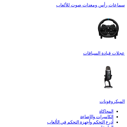
سماعات رأس ومعدات صوت للألعاب
عجلات قيادة السباقات
الميكروفونات
المحاكاة
الكاميرات والإضاءة
أذرع التحكم وأجهزة التحكم في الألعاب