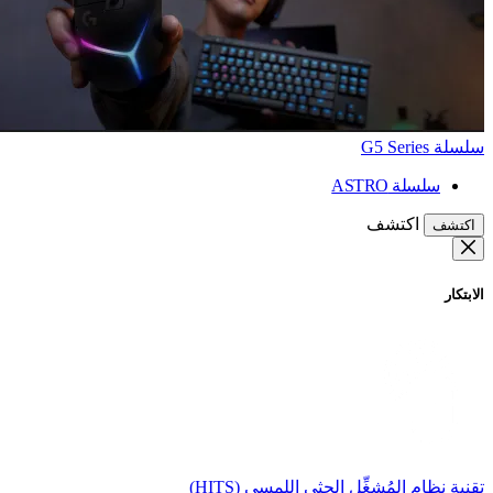
سلسلة G5 Series
سلسلة ASTRO
اكتشف
اكتشف
الابتكار
تقنية نظام المُشغِّل الحثي اللمسي (HITS)