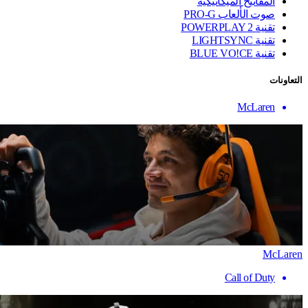
المفاتيح الميكانيكية
صوت الألعاب PRO-G
تقنية ‏POWERPLAY 2
تقنية LIGHTSYNC
تقنية BLUE VO!CE
التعاونات
McLaren
McLaren
Call of Duty