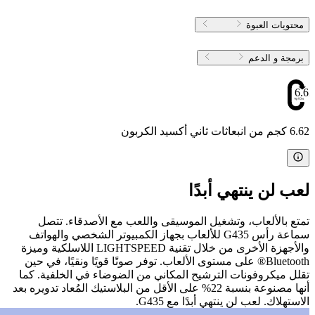
محتويات العبوة
برمجة و الدعم
6.62
6.62 كجم من انبعاثات ثاني أكسيد الكربون
لعب لن ينتهي أبدًا
تمتع بالألعاب، وتشغيل الموسيقى واللعب مع الأصدقاء. تتصل
سماعة رأس G435 للألعاب بجهاز الكمبيوتر الشخصي والهواتف
والأجهزة الأخرى من خلال تقنية LIGHTSPEED اللاسلكية وميزة
Bluetooth® على مستوى الألعاب. توفر صوتًا قويًا ونقيًا، في حين
تقلل ميكروفونات الترشيح المكاني من الضوضاء في الخلفية. كما
أنها مصنوعة بنسبة 22% على الأقل من البلاستيك المُعاد تدويره بعد
الاستهلاك. لعب لن ينتهي أبدًا مع G435.