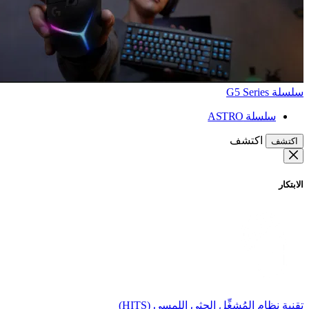
سلسلة G5 Series
سلسلة ASTRO
اكتشف
اكتشف
الابتكار
تقنية نظام المُشغِّل الحثي اللمسي (HITS)