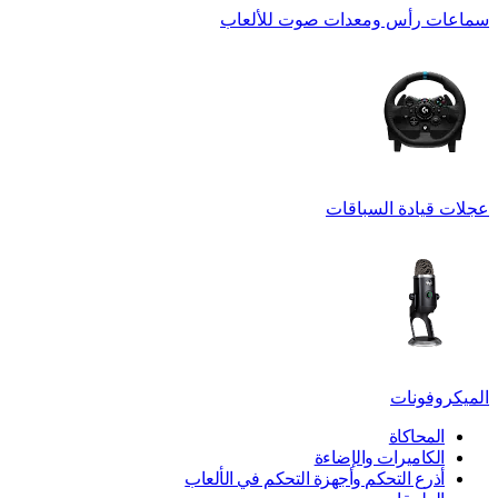
سماعات رأس ومعدات صوت للألعاب
عجلات قيادة السباقات
الميكروفونات
المحاكاة
الكاميرات والإضاءة
أذرع التحكم وأجهزة التحكم في الألعاب