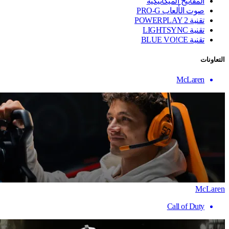
المفاتيح الميكانيكية
صوت الألعاب PRO-G
تقنية ‏POWERPLAY 2
تقنية LIGHTSYNC
تقنية BLUE VO!CE
التعاونات
McLaren
McLaren
Call of Duty