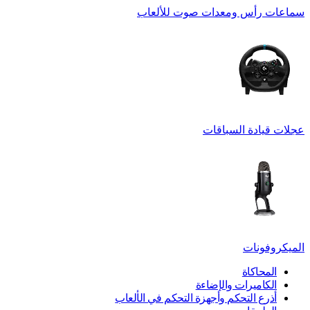
سماعات رأس ومعدات صوت للألعاب
عجلات قيادة السباقات
الميكروفونات
المحاكاة
الكاميرات والإضاءة
أذرع التحكم وأجهزة التحكم في الألعاب