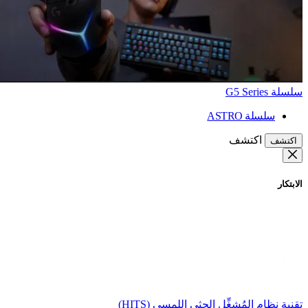
سلسلة G5 Series
سلسلة ASTRO
اكتشف
اكتشف
الابتكار
تقنية نظام المُشغِّل الحثي اللمسي (HITS)