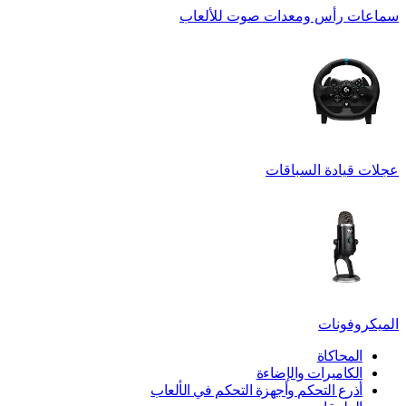
سماعات رأس ومعدات صوت للألعاب
عجلات قيادة السباقات
الميكروفونات
المحاكاة
الكاميرات والإضاءة
أذرع التحكم وأجهزة التحكم في الألعاب