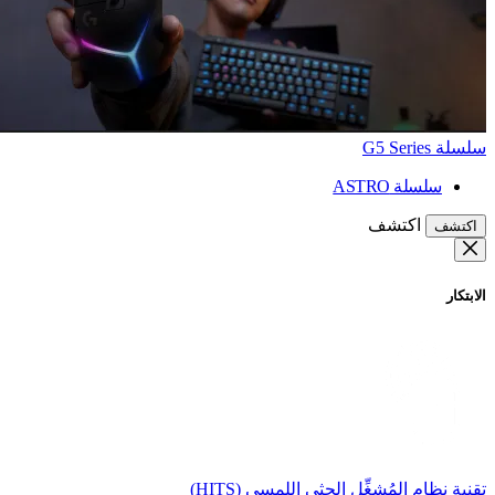
سلسلة G5 Series
سلسلة ASTRO
اكتشف
اكتشف
الابتكار
تقنية نظام المُشغِّل الحثي اللمسي (HITS)