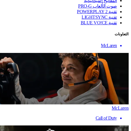
المفاتيح الميكانيكية
صوت الألعاب PRO-G
تقنية ‏POWERPLAY 2
تقنية LIGHTSYNC
تقنية BLUE VO!CE
التعاونات
McLaren
McLaren
Call of Duty