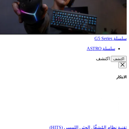
سلسلة G5 Series
سلسلة ASTRO
اكتشف
اكتشف
الابتكار
تقنية نظام المُشغِّل الحثي اللمسي (HITS)