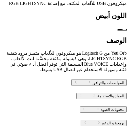
ميكروفون USB للألعاب المكثف مع إضاءة RGB LIGHTSYNC
اللون
أبيض
الوصف
Yeti Orb من Logitech G هو ميكروفون للألعاب متميز مزود بتقنية
LIGHTSYNC RGB، وهي كبسولة مكثفة محسَّنة لبث الألعاب،
وإعدادات Blue VO!CE المسبقة التي توفر أفضل أداء صوتي في
فئته وسهولة الاستخدام عبر اتصال USB بسيط.
المواصفات والتوافق
المواد والاستدامة
محتويات العبوة
برمجة و الدعم