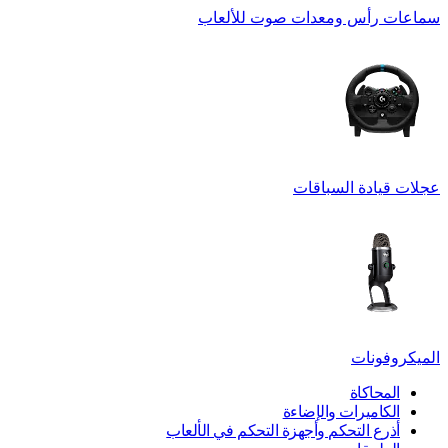
سماعات رأس ومعدات صوت للألعاب
عجلات قيادة السباقات
الميكروفونات
المحاكاة
الكاميرات والإضاءة
أذرع التحكم وأجهزة التحكم في الألعاب