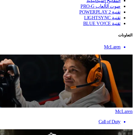
المفاتيح الميكانيكية
صوت الألعاب PRO-G
تقنية ‏POWERPLAY 2
تقنية LIGHTSYNC
تقنية BLUE VO!CE
التعاونات
McLaren
McLaren
Call of Duty