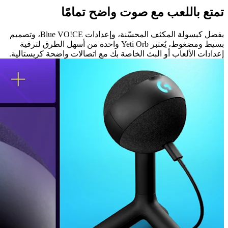
تمتع باللعب مع صوت واضح تمامًا
بفضل كبسولة المكثف المحسّنة، وإعدادات Blue VO!CE، وتصميم
بسيط ومضغوط، يُعتبر Yeti Orb واحدة من أسهل الطرق لترقية
إعدادات الألعاب أو البث الخاصة بك مع اتصالات واضحة كريستالية.