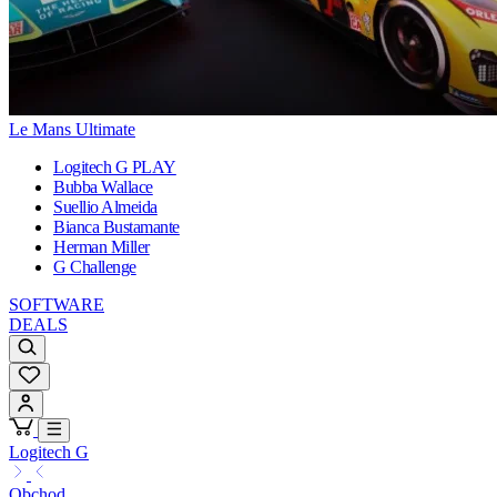
Le Mans Ultimate
Logitech G PLAY
Bubba Wallace
Suellio Almeida
Bianca Bustamante
Herman Miller
G Challenge
SOFTWARE
DEALS
Logitech G
Obchod