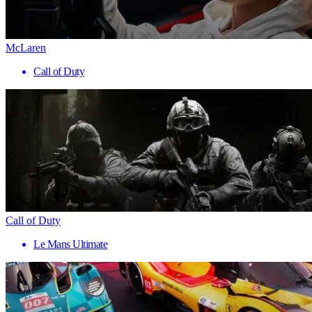
McLaren
Call of Duty
Call of Duty
Le Mans Ultimate