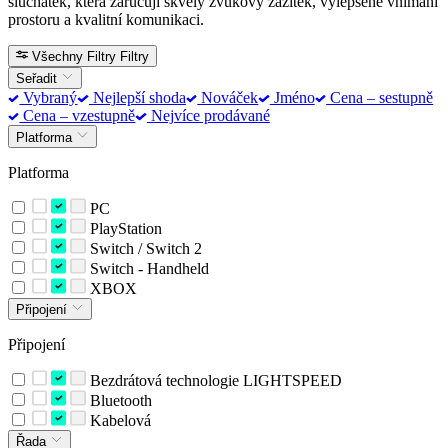
sluchátek, která zaručují skvělý zvukový zážitek, vylepšené vnímání
prostoru a kvalitní komunikaci.
Všechny Filtry
Filtry
Seřadit
Vybraný
Nejlepší shoda
Nováček
Jméno
Cena – sestupně
Cena – vzestupně
Nejvíce prodávané
Platforma
Platforma
PC
PlayStation
Switch / Switch 2
Switch - Handheld
XBOX
Připojení
Připojení
Bezdrátová technologie LIGHTSPEED
Bluetooth
Kabelová
Řada