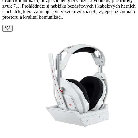
čistou komunikaci, přizpůsobitelný ekvalizér a volitelný prostorový
zvuk 7.1. Prohlédněte si nabídku bezdrátových i kabelových herních
sluchátek, která zaručují skvělý zvukový zážitek, vylepšené vnímání
prostoru a kvalitní komunikaci.