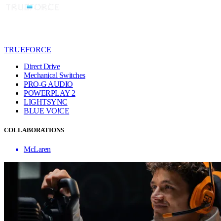
TRUEFORCE
Direct Drive
Mechanical Switches
PRO-G AUDIO
POWERPLAY 2
LIGHTSYNC
BLUE VO!CE
COLLABORATIONS
McLaren