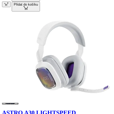
Přidat do košíku
ASTRO A30 LIGHTSPEED