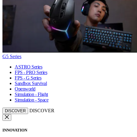
G5 Series
ASTRO Series
FPS - PRO Series
FPS - G Series
Sandbox Survival
Openworld
Simulation - Flight
Simulation - Space
DISCOVER
DISCOVER
INNOVATION