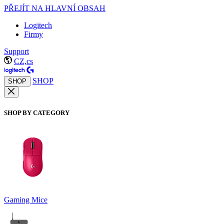
PŘEJÍT NA HLAVNÍ OBSAH
Logitech
Firmy
Support
CZ,cs
SHOP
SHOP
SHOP BY CATEGORY
Gaming Mice