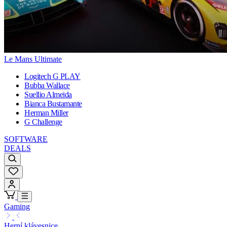
Le Mans Ultimate
Logitech G PLAY
Bubba Wallace
Suellio Almeida
Bianca Bustamante
Herman Miller
G Challenge
SOFTWARE
DEALS
Gaming
Herní klávesnice