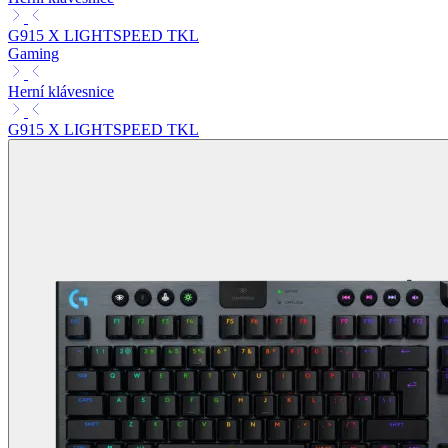
G915 X LIGHTSPEED TKL
Gaming
Herní klávesnice
G915 X LIGHTSPEED TKL