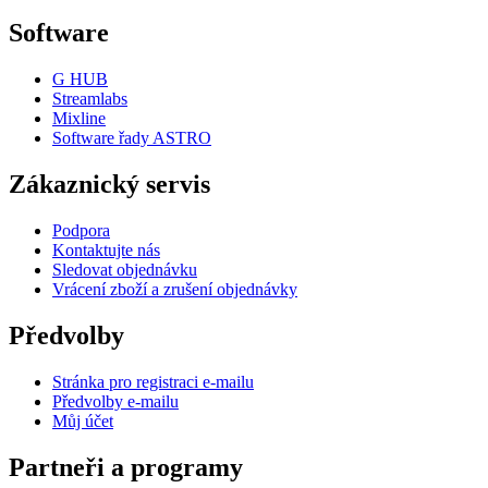
Software
G HUB
Streamlabs
Mixline
Software řady ASTRO
Zákaznický servis
Podpora
Kontaktujte nás
Sledovat objednávku
Vrácení zboží a zrušení objednávky
Předvolby
Stránka pro registraci e-mailu
Předvolby e-mailu
Můj účet
Partneři a programy