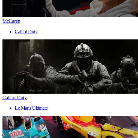
McLaren
Call of Duty
Call of Duty
Le Mans Ultimate