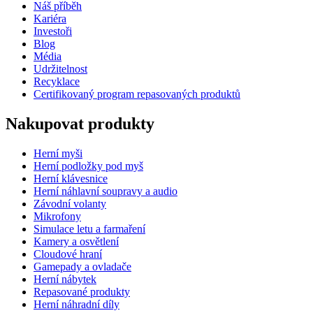
Náš příběh
Kariéra
Investoři
Blog
Média
Udržitelnost
Recyklace
Certifikovaný program repasovaných produktů
Nakupovat produkty
Herní myši
Herní podložky pod myš
Herní klávesnice
Herní náhlavní soupravy a audio
Závodní volanty
Mikrofony
Simulace letu a farmaření
Kamery a osvětlení
Cloudové hraní
Gamepady a ovladače
Herní nábytek
Repasované produkty
Herní náhradní díly