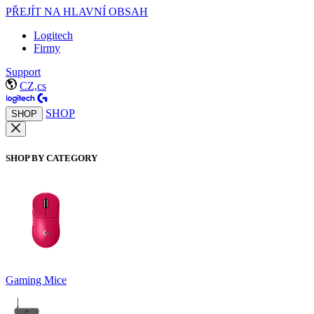
PŘEJÍT NA HLAVNÍ OBSAH
Logitech
Firmy
Support
CZ,cs
SHOP
SHOP
SHOP BY CATEGORY
Gaming Mice