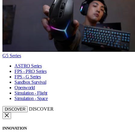
G5 Series
ASTRO Series
FPS - PRO Series
FPS - G Series
Sandbox Survival
Openworld
Simulation - Flight
Simulation - Space
DISCOVER
DISCOVER
INNOVATION