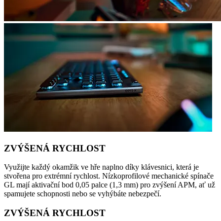
ZVÝŠENÁ RYCHLOST
Využijte každý okamžik ve hře naplno díky klávesnici, která je
stvořena pro extrémní rychlost. Nízkoprofilové mechanické spínače
GL mají aktivační bod 0,05 palce (1,3 mm) pro zvýšení APM, ať už
spamujete schopnosti nebo se vyhýbáte nebezpečí.
ZVÝŠENÁ RYCHLOST