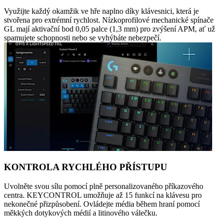
Využijte každý okamžik ve hře naplno díky klávesnici, která je
stvořena pro extrémní rychlost. Nízkoprofilové mechanické spínače
GL mají aktivační bod 0,05 palce (1,3 mm) pro zvýšení APM, ať už
spamujete schopnosti nebo se vyhýbáte nebezpečí.
KONTROLA RYCHLÉHO PŘÍSTUPU
Uvolněte svou sílu pomocí plně personalizovaného příkazového
centra. KEYCONTROL umožňuje až 15 funkcí na klávesu pro
nekonečné přizpůsobení. Ovládejte média během hraní pomocí
měkkých dotykových médií a litinového válečku.