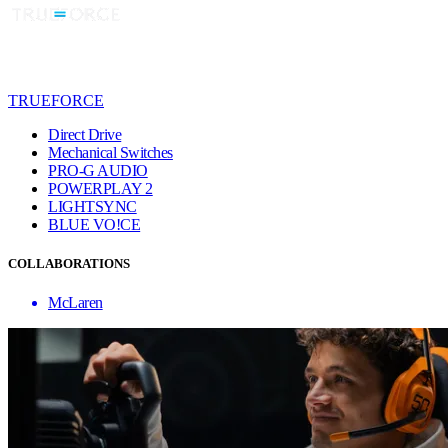
TRUEFORCE
Direct Drive
Mechanical Switches
PRO-G AUDIO
POWERPLAY 2
LIGHTSYNC
BLUE VO!CE
COLLABORATIONS
McLaren