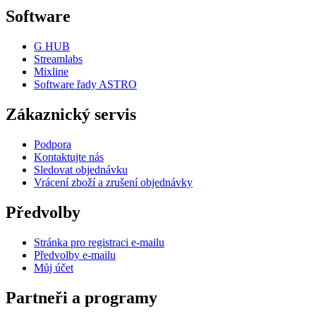
Software
G HUB
Streamlabs
Mixline
Software řady ASTRO
Zákaznický servis
Podpora
Kontaktujte nás
Sledovat objednávku
Vrácení zboží a zrušení objednávky
Předvolby
Stránka pro registraci e-mailu
Předvolby e-mailu
Můj účet
Partneři a programy