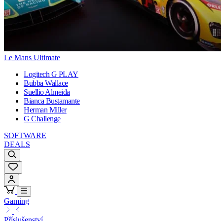
Le Mans Ultimate
Logitech G PLAY
Bubba Wallace
Suellio Almeida
Bianca Bustamante
Herman Miller
G Challenge
SOFTWARE
DEALS
Gaming
Příslušenství