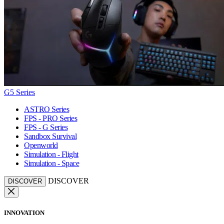
G5 Series
ASTRO Series
FPS - PRO Series
FPS - G Series
Sandbox Survival
Openworld
Simulation - Flight
Simulation - Space
DISCOVER
DISCOVER
INNOVATION