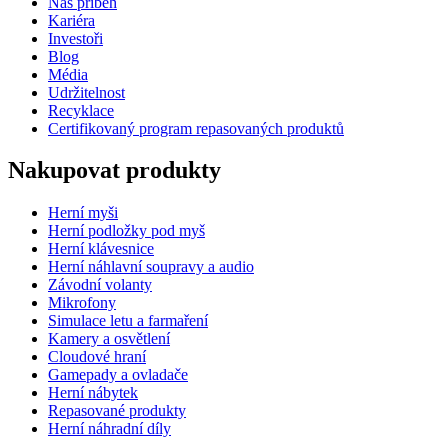
Náš příběh
Kariéra
Investoři
Blog
Média
Udržitelnost
Recyklace
Certifikovaný program repasovaných produktů
Nakupovat produkty
Herní myši
Herní podložky pod myš
Herní klávesnice
Herní náhlavní soupravy a audio
Závodní volanty
Mikrofony
Simulace letu a farmaření
Kamery a osvětlení
Cloudové hraní
Gamepady a ovladače
Herní nábytek
Repasované produkty
Herní náhradní díly