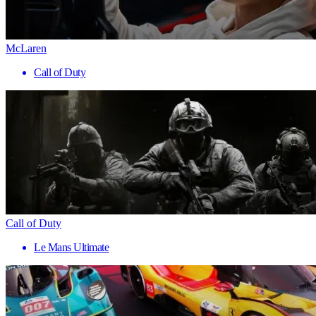
McLaren
Call of Duty
Call of Duty
Le Mans Ultimate