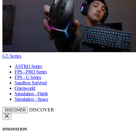
G5 Series
ASTRO Series
FPS - PRO Series
FPS - G Series
Sandbox Survival
Openworld
Simulation - Flight
Simulation - Space
DISCOVER
DISCOVER
INNOVATION