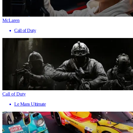
McLaren
Call of Duty
Call of Duty
Le Mans Ultimate