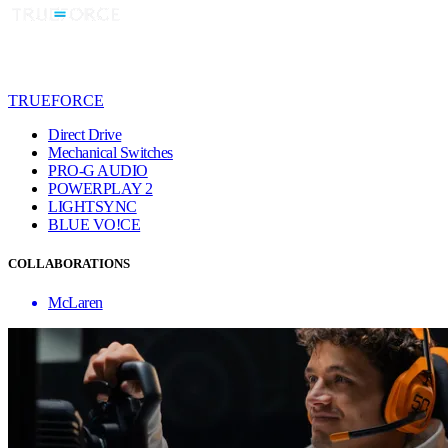
TRUEFORCE
Direct Drive
Mechanical Switches
PRO-G AUDIO
POWERPLAY 2
LIGHTSYNC
BLUE VO!CE
COLLABORATIONS
McLaren