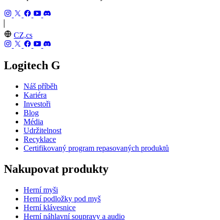
CZ,cs
Logitech G
Náš příběh
Kariéra
Investoři
Blog
Média
Udržitelnost
Recyklace
Certifikovaný program repasovaných produktů
Nakupovat produkty
Herní myši
Herní podložky pod myš
Herní klávesnice
Herní náhlavní soupravy a audio