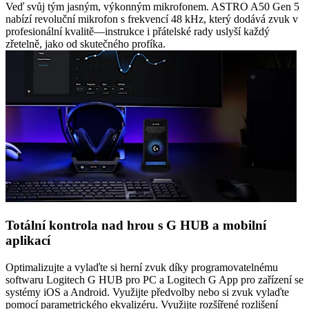
Veď svůj tým jasným, výkonným mikrofonem. ASTRO A50 Gen 5
nabízí revoluční mikrofon s frekvencí 48 kHz, který dodává zvuk v
profesionální kvalitě—instrukce i přátelské rady uslyší každý
zřetelně, jako od skutečného profíka.
Totální kontrola nad hrou s G HUB a mobilní
aplikací
Optimalizujte a vylaďte si herní zvuk díky programovatelnému
softwaru Logitech G HUB pro PC a Logitech G App pro zařízení se
systémy iOS a Android. Využijte předvolby nebo si zvuk vylaďte
pomocí parametrického ekvalizéru. Využijte rozšířené rozlišení