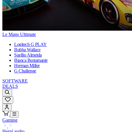
Le Mans Ultimate
Logitech G PLAY
Bubba Wallace
Suellio Almeida
Bianca Bustamante
Herman Miller
G Challenge
SOFTWARE
DEALS
Gaming
Herní audio