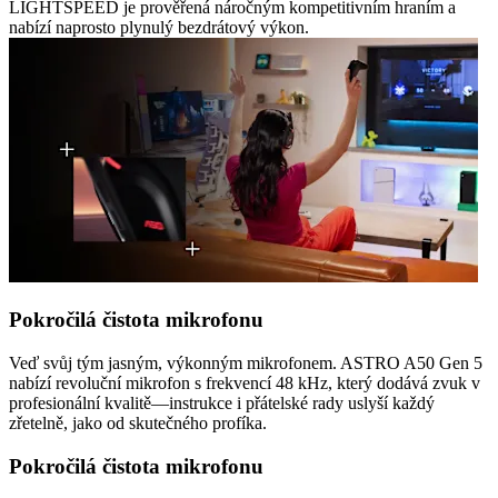
LIGHTSPEED je prověřená náročným kompetitivním hraním a
nabízí naprosto plynulý bezdrátový výkon.
Pokročilá čistota mikrofonu
Veď svůj tým jasným, výkonným mikrofonem. ASTRO A50 Gen 5
nabízí revoluční mikrofon s frekvencí 48 kHz, který dodává zvuk v
profesionální kvalitě—instrukce i přátelské rady uslyší každý
zřetelně, jako od skutečného profíka.
Pokročilá čistota mikrofonu