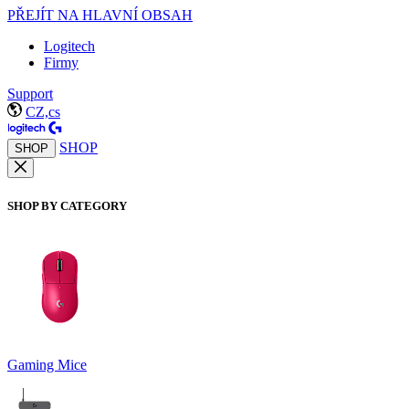
PŘEJÍT NA HLAVNÍ OBSAH
Logitech
Firmy
Support
CZ,cs
SHOP
SHOP
SHOP BY CATEGORY
Gaming Mice