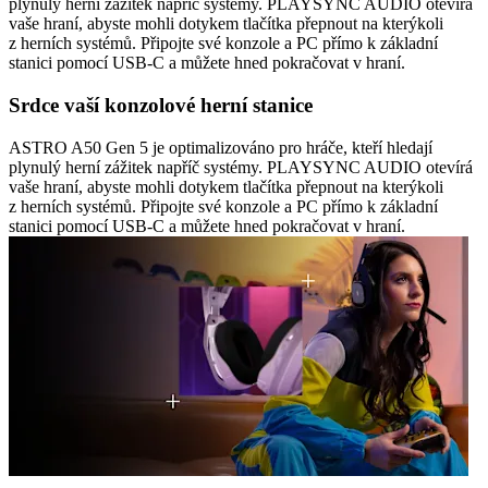
plynulý herní zážitek napříč systémy. PLAYSYNC AUDIO otevírá
vaše hraní, abyste mohli dotykem tlačítka přepnout na kterýkoli
z herních systémů. Připojte své konzole a PC přímo k základní
stanici pomocí USB-C a můžete hned pokračovat v hraní.
Srdce vaší konzolové herní stanice
ASTRO A50 Gen 5 je optimalizováno pro hráče, kteří hledají
plynulý herní zážitek napříč systémy. PLAYSYNC AUDIO otevírá
vaše hraní, abyste mohli dotykem tlačítka přepnout na kterýkoli
z herních systémů. Připojte své konzole a PC přímo k základní
stanici pomocí USB-C a můžete hned pokračovat v hraní.