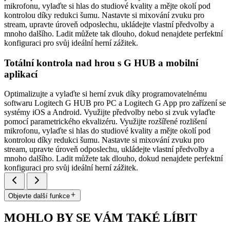
mikrofonu, vylaďte si hlas do studiové kvality a mějte okolí pod
kontrolou díky redukci šumu. Nastavte si mixování zvuku pro
stream, upravte úroveň odposlechu, ukládejte vlastní předvolby a
mnoho dalšího. Ladit můžete tak dlouho, dokud nenajdete perfektní
konfiguraci pro svůj ideální herní zážitek.
Totální kontrola nad hrou s G HUB a mobilní
aplikací
Optimalizujte a vylaďte si herní zvuk díky programovatelnému
softwaru Logitech G HUB pro PC a Logitech G App pro zařízení se
systémy iOS a Android. Využijte předvolby nebo si zvuk vylaďte
pomocí parametrického ekvalizéru. Využijte rozšířené rozlišení
mikrofonu, vylaďte si hlas do studiové kvality a mějte okolí pod
kontrolou díky redukci šumu. Nastavte si mixování zvuku pro
stream, upravte úroveň odposlechu, ukládejte vlastní předvolby a
mnoho dalšího. Ladit můžete tak dlouho, dokud nenajdete perfektní
konfiguraci pro svůj ideální herní zážitek.
Objevte další funkce
MOHLO BY SE VÁM TAKÉ LÍBIT