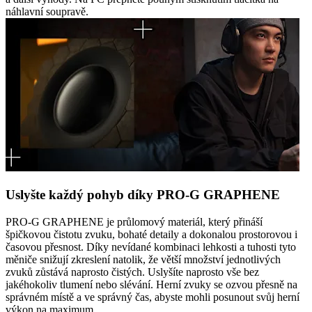
náhlavní soupravě.
Uslyšte každý pohyb díky PRO-G GRAPHENE
PRO-G GRAPHENE je průlomový materiál, který přináší
špičkovou čistotu zvuku, bohaté detaily a dokonalou prostorovou i
časovou přesnost. Díky nevídané kombinaci lehkosti a tuhosti tyto
měniče snižují zkreslení natolik, že větší množství jednotlivých
zvuků zůstává naprosto čistých. Uslyšíte naprosto vše bez
jakéhokoliv tlumení nebo slévání. Herní zvuky se ozvou přesně na
správném místě a ve správný čas, abyste mohli posunout svůj herní
výkon na maximum.