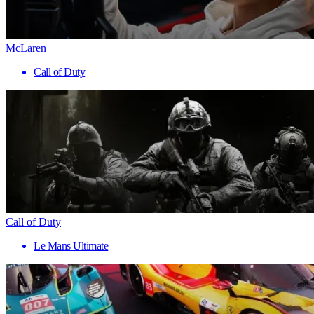
McLaren
Call of Duty
Call of Duty
Le Mans Ultimate