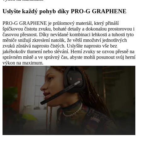
Uslyšte každý pohyb díky PRO-G GRAPHENE
PRO-G GRAPHENE je průlomový materiál, který přináší
špičkovou čistotu zvuku, bohaté detaily a dokonalou prostorovou i
časovou přesnost. Díky nevídané kombinaci lehkosti a tuhosti tyto
měniče snižují zkreslení natolik, že větší množství jednotlivých
zvuků zůstává naprosto čistých. Uslyšíte naprosto vše bez
jakéhokoliv tlumení nebo slévání. Herní zvuky se ozvou přesně na
správném místě a ve správný čas, abyste mohli posunout svůj herní
výkon na maximum.