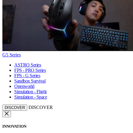
G5 Series
ASTRO Series
FPS - PRO Series
FPS - G Series
Sandbox Survival
Openworld
Simulation - Flight
Simulation - Space
DISCOVER
DISCOVER
INNOVATION