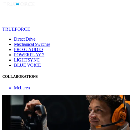
TRUEFORCE
Direct Drive
Mechanical Switches
PRO-G AUDIO
POWERPLAY 2
LIGHTSYNC
BLUE VO!CE
COLLABORATIONS
McLaren