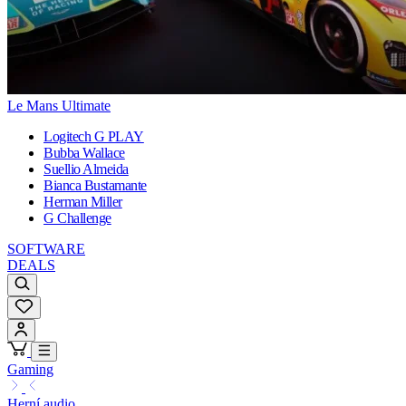
Le Mans Ultimate
Logitech G PLAY
Bubba Wallace
Suellio Almeida
Bianca Bustamante
Herman Miller
G Challenge
SOFTWARE
DEALS
Gaming
Herní audio