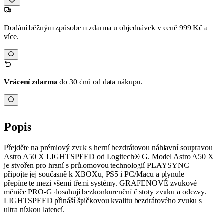
Dodání běžným způsobem zdarma u objednávek v ceně 999 Kč a
více.
Vrácení zdarma
do 30 dnů od data nákupu.
Popis
Přejděte na prémiový zvuk s herní bezdrátovou náhlavní soupravou
Astro A50 X LIGHTSPEED od Logitech® G. Model Astro A50 X
je stvořen pro hraní s průlomovou technologií PLAYSYNC –
připojte jej současně k XBOXu, PS5 i PC/Macu a plynule
přepínejte mezi všemi třemi systémy. GRAFENOVÉ zvukové
měniče PRO-G dosahují bezkonkurenční čistoty zvuku a odezvy.
LIGHTSPEED přináší špičkovou kvalitu bezdrátového zvuku s
ultra nízkou latencí.