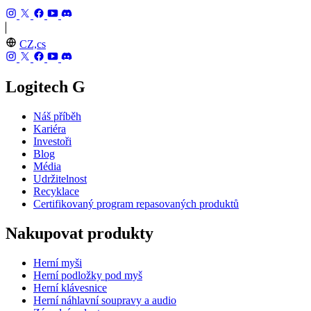
CZ,cs
Logitech G
Náš příběh
Kariéra
Investoři
Blog
Média
Udržitelnost
Recyklace
Certifikovaný program repasovaných produktů
Nakupovat produkty
Herní myši
Herní podložky pod myš
Herní klávesnice
Herní náhlavní soupravy a audio