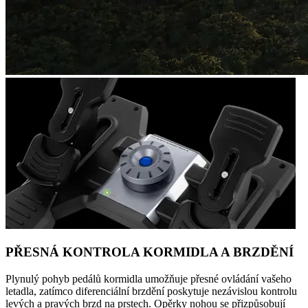
PŘESNÁ KONTROLA KORMIDLA A BRZDĚNÍ
Plynulý pohyb pedálů kormidla umožňuje přesné ovládání vašeho
letadla, zatímco diferenciální brzdění poskytuje nezávislou kontrolu
levých a pravých brzd na prstech. Opěrky nohou se přizpůsobují