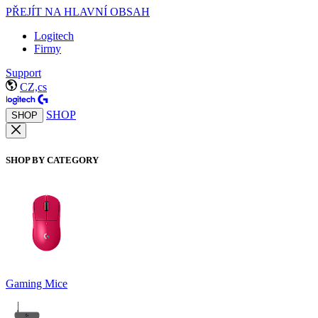
PŘEJÍT NA HLAVNÍ OBSAH
Logitech
Firmy
Support
CZ,cs
SHOP
SHOP
SHOP BY CATEGORY
Gaming Mice