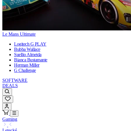
Le Mans Ultimate
Logitech G PLAY
Bubba Wallace
Suellio Almeida
Bianca Bustamante
Herman Miller
G Challenge
SOFTWARE
DEALS
Gaming
Letecké