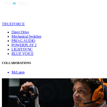
TRUEFORCE
Direct Drive
Mechanical Switches
PRO-G AUDIO
POWERPLAY 2
LIGHTSYNC
BLUE VO!CE
COLLABORATIONS
McLaren