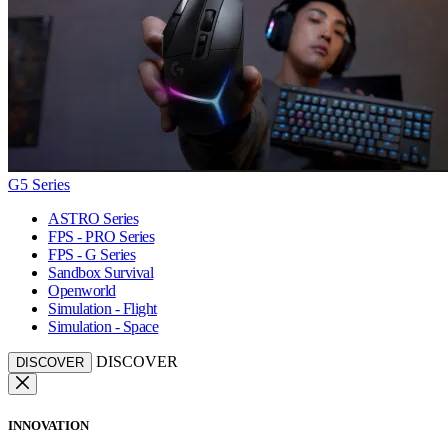
G5 Series
ASTRO Series
FPS - PRO Series
FPS - G Series
Sandbox Survival
Openworld
Simulation - Flight
Simulation - Space
DISCOVER
DISCOVER
INNOVATION