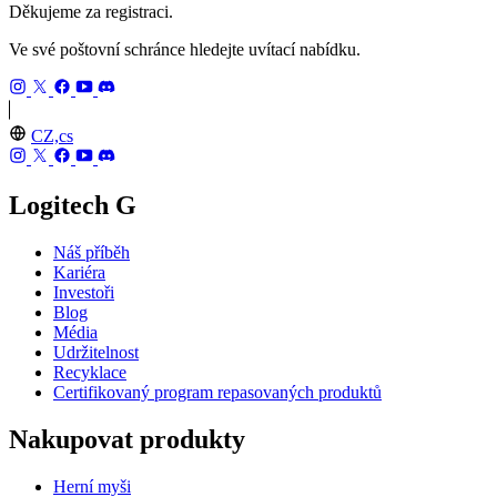
Děkujeme za registraci.
Ve své poštovní schránce hledejte uvítací nabídku.
CZ,cs
Logitech G
Náš příběh
Kariéra
Investoři
Blog
Média
Udržitelnost
Recyklace
Certifikovaný program repasovaných produktů
Nakupovat produkty
Herní myši