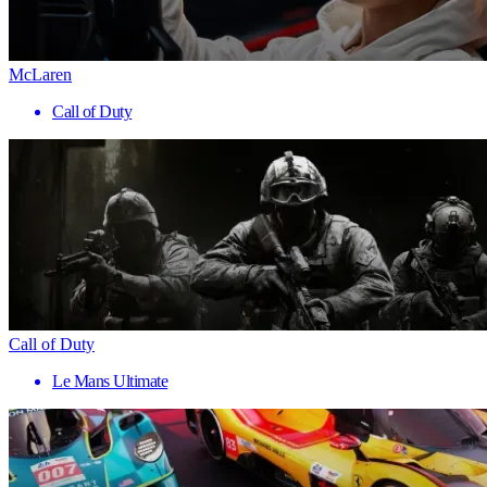
McLaren
Call of Duty
Call of Duty
Le Mans Ultimate