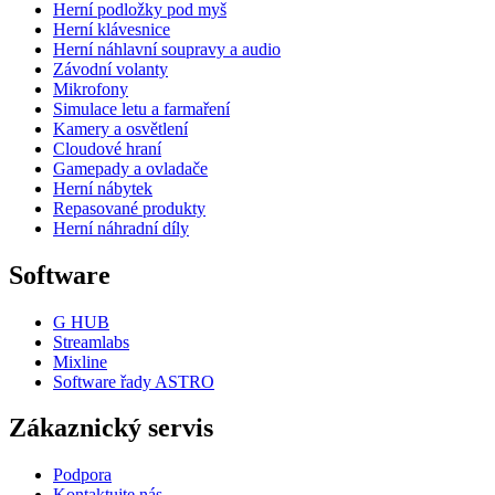
Herní podložky pod myš
Herní klávesnice
Herní náhlavní soupravy a audio
Závodní volanty
Mikrofony
Simulace letu a farmaření
Kamery a osvětlení
Cloudové hraní
Gamepady a ovladače
Herní nábytek
Repasované produkty
Herní náhradní díly
Software
G HUB
Streamlabs
Mixline
Software řady ASTRO
Zákaznický servis
Podpora
Kontaktujte nás