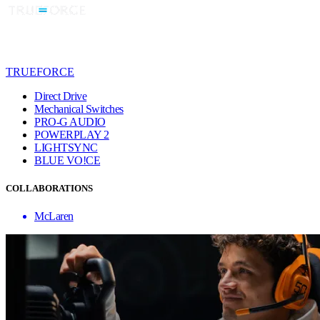
TRUEFORCE
Direct Drive
Mechanical Switches
PRO-G AUDIO
POWERPLAY 2
LIGHTSYNC
BLUE VO!CE
COLLABORATIONS
McLaren