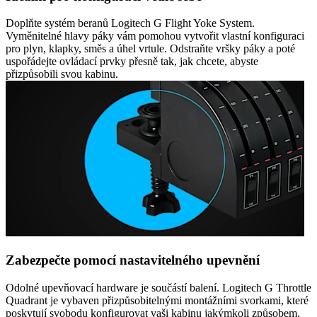
Doplňte systém beranů Logitech G Flight Yoke System.
Vyměnitelné hlavy páky vám pomohou vytvořit vlastní konfiguraci
pro plyn, klapky, směs a úhel vrtule. Odstraňte vršky páky a poté
uspořádejte ovládací prvky přesně tak, jak chcete, abyste
přizpůsobili svou kabinu.
Zabezpečte pomocí nastavitelného upevnění
Odolné upevňovací hardware je součástí balení. Logitech G Throttle
Quadrant je vybaven přizpůsobitelnými montážními svorkami, které
poskytují svobodu konfigurovat vaši kabinu jakýmkoli způsobem,