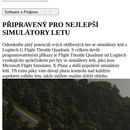
Software a Podpora
PŘIPRAVENÝ PRO NEJLEPŠÍ
SIMULÁTORY LETU
Odemkněte plný potenciál svých oblíbených her se simulátory letů s
Logitech G Flight Throttle Quadrant. S celkem devíti
programovatelnými příkazy je Flight Throttle Quadrant od Logitech
vynikajícím společníkem pro hry se simulátory letů, jako jsou
Microsoft Flight Simulator, X-Plane a další populární simulátory
letů. Tři extra páky vám dávají plnou kontrolu nad každým
aspektem vašeho letu, takže můžete snadno dobýt oblohu.