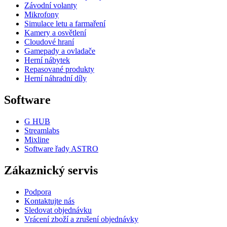
Závodní volanty
Mikrofony
Simulace letu a farmaření
Kamery a osvětlení
Cloudové hraní
Gamepady a ovladače
Herní nábytek
Repasované produkty
Herní náhradní díly
Software
G HUB
Streamlabs
Mixline
Software řady ASTRO
Zákaznický servis
Podpora
Kontaktujte nás
Sledovat objednávku
Vrácení zboží a zrušení objednávky