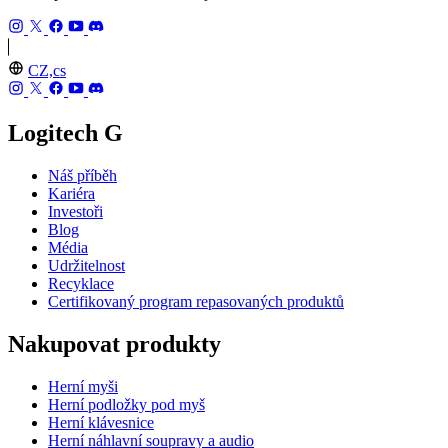
CZ,cs
Logitech G
Náš příběh
Kariéra
Investoři
Blog
Média
Udržitelnost
Recyklace
Certifikovaný program repasovaných produktů
Nakupovat produkty
Herní myši
Herní podložky pod myš
Herní klávesnice
Herní náhlavní soupravy a audio