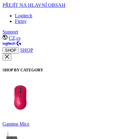
PŘEJÍT NA HLAVNÍ OBSAH
Logitech
Firmy
Support
CZ,cs
SHOP
SHOP
SHOP BY CATEGORY
Gaming Mice