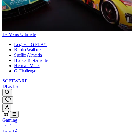
Le Mans Ultimate
Logitech G PLAY
Bubba Wallace
Suellio Almeida
Bianca Bustamante
Herman Miller
G Challenge
SOFTWARE
DEALS
Gaming
Letecké