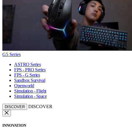
G5 Series
ASTRO Series
FPS - PRO Series
FPS - G Series
Sandbox Survival
Openworld
Simulation - Flight
Simulation - Space
DISCOVER
DISCOVER
INNOVATION