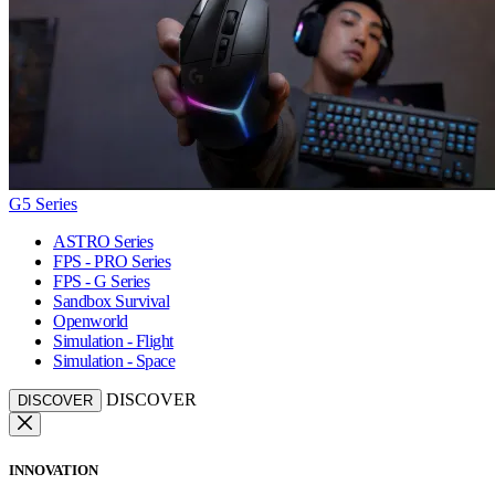
G5 Series
ASTRO Series
FPS - PRO Series
FPS - G Series
Sandbox Survival
Openworld
Simulation - Flight
Simulation - Space
DISCOVER
DISCOVER
INNOVATION