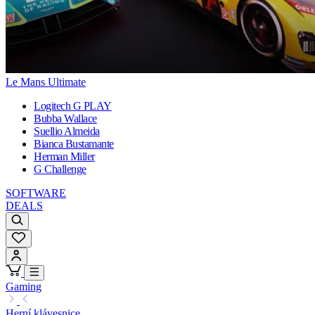
Le Mans Ultimate
Logitech G PLAY
Bubba Wallace
Suellio Almeida
Bianca Bustamante
Herman Miller
G Challenge
SOFTWARE
DEALS
Gaming
Herní klávesnice