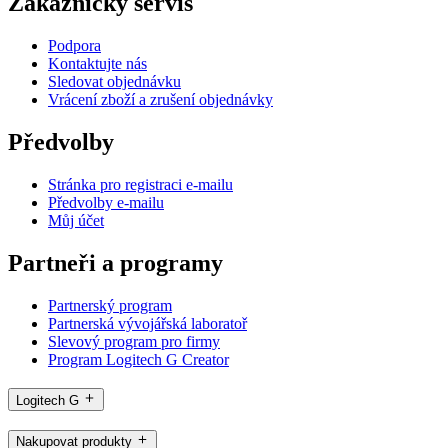
Zákaznický servis
Podpora
Kontaktujte nás
Sledovat objednávku
Vrácení zboží a zrušení objednávky
Předvolby
Stránka pro registraci e-mailu
Předvolby e-mailu
Můj účet
Partneři a programy
Partnerský program
Partnerská vývojářská laboratoř
Slevový program pro firmy
Program Logitech G Creator
Logitech G
Nakupovat produkty