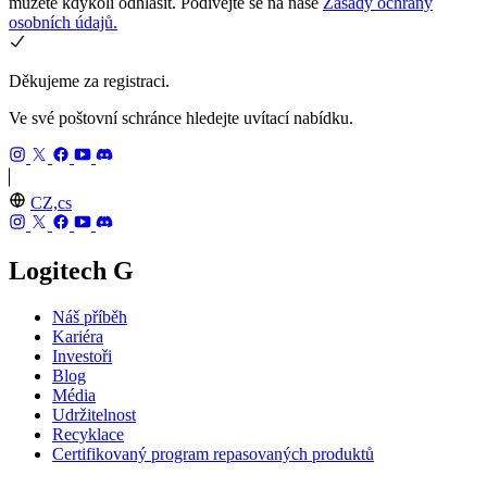
můžete kdykoli odhlásit. Podívejte se na naše
Zásady ochrany
osobních údajů.
Děkujeme za registraci.
Ve své poštovní schránce hledejte uvítací nabídku.
CZ,cs
Logitech G
Náš příběh
Kariéra
Investoři
Blog
Média
Udržitelnost
Recyklace
Certifikovaný program repasovaných produktů