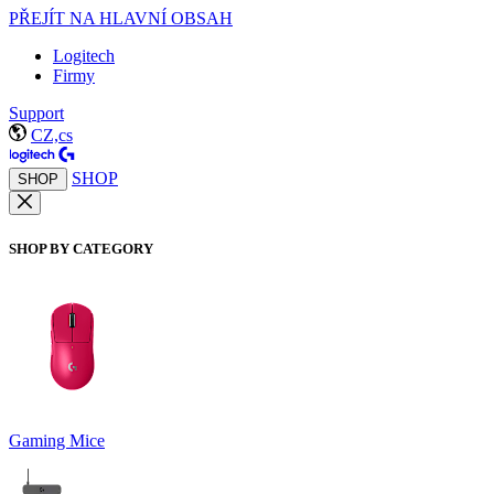
PŘEJÍT NA HLAVNÍ OBSAH
Logitech
Firmy
Support
CZ,cs
SHOP
SHOP
SHOP BY CATEGORY
Gaming Mice