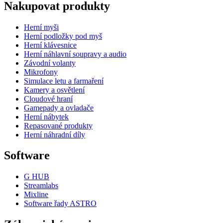
Nakupovat produkty
Herní myši
Herní podložky pod myš
Herní klávesnice
Herní náhlavní soupravy a audio
Závodní volanty
Mikrofony
Simulace letu a farmaření
Kamery a osvětlení
Cloudové hraní
Gamepady a ovladače
Herní nábytek
Repasované produkty
Herní náhradní díly
Software
G HUB
Streamlabs
Mixline
Software řady ASTRO