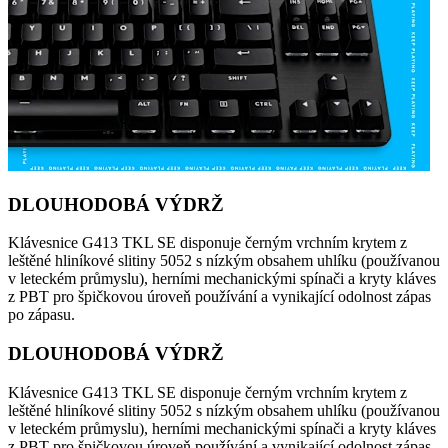
DLOUHODOBÁ VÝDRŽ
Klávesnice G413 TKL SE disponuje černým vrchním krytem z
leštěné hliníkové slitiny 5052 s nízkým obsahem uhlíku (používanou
v leteckém průmyslu), herními mechanickými spínači a kryty kláves
z PBT pro špičkovou úroveň používání a vynikající odolnost zápas
po zápasu.
DLOUHODOBÁ VÝDRŽ
Klávesnice G413 TKL SE disponuje černým vrchním krytem z
leštěné hliníkové slitiny 5052 s nízkým obsahem uhlíku (používanou
v leteckém průmyslu), herními mechanickými spínači a kryty kláves
z PBT pro špičkovou úroveň používání a vynikající odolnost zápas