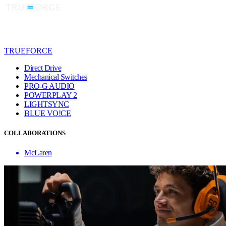
TRUEFORCE
Direct Drive
Mechanical Switches
PRO-G AUDIO
POWERPLAY 2
LIGHTSYNC
BLUE VO!CE
COLLABORATIONS
McLaren