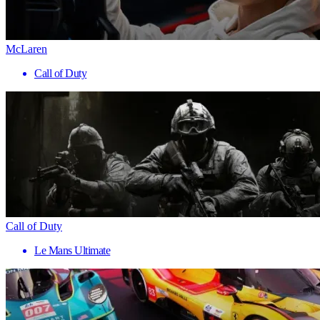
McLaren
Call of Duty
Call of Duty
Le Mans Ultimate