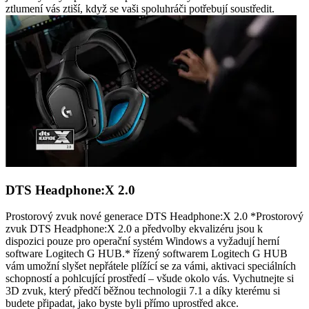
ztlumení vás ztiší, když se vaši spoluhráči potřebují soustředit.
DTS Headphone:X 2.0
Prostorový zvuk nové generace DTS Headphone:X 2.0 *Prostorový
zvuk DTS Headphone:X 2.0 a předvolby ekvalizéru jsou k
dispozici pouze pro operační systém Windows a vyžadují herní
software Logitech G HUB.* řízený softwarem Logitech G HUB
vám umožní slyšet nepřátele plížící se za vámi, aktivaci speciálních
schopností a pohlcující prostředí – všude okolo vás. Vychutnejte si
3D zvuk, který předčí běžnou technologii 7.1 a díky kterému si
budete připadat, jako byste byli přímo uprostřed akce.