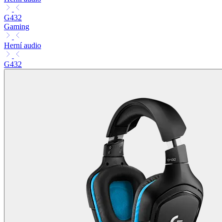
G432
Gaming
Herní audio
G432