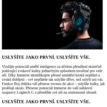
USLYŠÍTE JAKO PRVNÍ. USLYŠÍTE VŠE.
Využijte potenciál umělé inteligence za účelem přenášení skutečně
pohlcující zvukové kulisy jedinečným způsobem stvořené pro vaše
uši. Díky Immerse identifikujete přesné umístění kroků nepřátel a
zvuků dobíjení – své nepřátele tak uslyšíte dříve, než uslyší oni vás.
Funkce Boj zblízka váš přenese rovnou do akce – uslyšíte kulky, jak
prolétají okolo. Přeneste potenciál Immerse do vaší náhlavní
soupravy Logitech G a přeměňte své uši na smrtonosné zbraně.
USLYŠÍTE JAKO PRVNÍ. USLYŠÍTE VŠE.