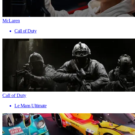
McLaren
Call of Duty
Call of Duty
Le Mans Ultimate