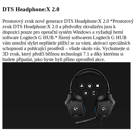
DTS Headphone:X 2.0
Prostorový zvuk nové generace DTS Headphone:X 2.0 *Prostorový
zvuk DTS Headphone:X 2.0 a předvolby ekvalizéru jsou k
dispozici pouze pro operační systém Windows a vyžadují herní
software Logitech G HUB.* řízený softwarem Logitech G HUB
vám umožní slyšet nepřátele plížící se za vámi, aktivaci speciálních
schopností a pohlcující prostředí – všude okolo vás. Vychutnejte si
3D zvuk, který předčí běžnou technologii 7.1 a díky kterému si
budete připadat, jako byste byli přímo uprostřed akce.