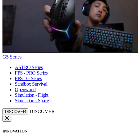
G5 Series
ASTRO Series
FPS - PRO Series
FPS - G Series
Sandbox Survival
Openworld
Simulation - Flight
Simulation - Space
DISCOVER
DISCOVER
INNOVATION