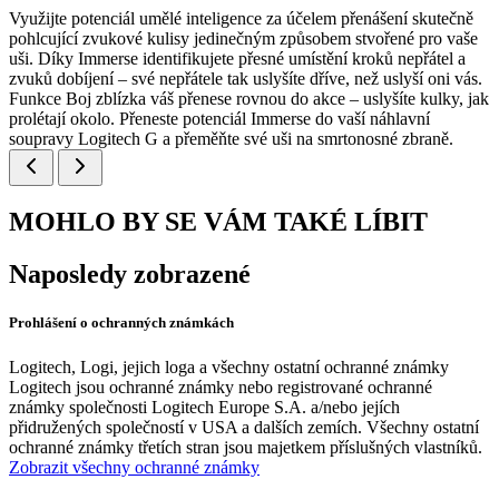
Využijte potenciál umělé inteligence za účelem přenášení skutečně
pohlcující zvukové kulisy jedinečným způsobem stvořené pro vaše
uši. Díky Immerse identifikujete přesné umístění kroků nepřátel a
zvuků dobíjení – své nepřátele tak uslyšíte dříve, než uslyší oni vás.
Funkce Boj zblízka váš přenese rovnou do akce – uslyšíte kulky, jak
prolétají okolo. Přeneste potenciál Immerse do vaší náhlavní
soupravy Logitech G a přeměňte své uši na smrtonosné zbraně.
MOHLO BY SE VÁM TAKÉ LÍBIT
Naposledy zobrazené
Prohlášení o ochranných známkách
Logitech, Logi, jejich loga a všechny ostatní ochranné známky
Logitech jsou ochranné známky nebo registrované ochranné
známky společnosti Logitech Europe S.A. a/nebo jejích
přidružených společností v USA a dalších zemích. Všechny ostatní
ochranné známky třetích stran jsou majetkem příslušných vlastníků.
Zobrazit všechny ochranné známky