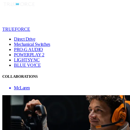
TRUEFORCE
Direct Drive
Mechanical Switches
PRO-G AUDIO
POWERPLAY 2
LIGHTSYNC
BLUE VO!CE
COLLABORATIONS
McLaren