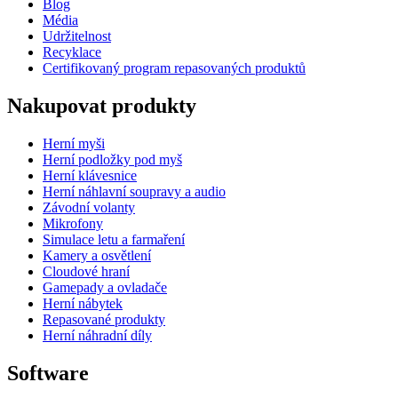
Blog
Média
Udržitelnost
Recyklace
Certifikovaný program repasovaných produktů
Nakupovat produkty
Herní myši
Herní podložky pod myš
Herní klávesnice
Herní náhlavní soupravy a audio
Závodní volanty
Mikrofony
Simulace letu a farmaření
Kamery a osvětlení
Cloudové hraní
Gamepady a ovladače
Herní nábytek
Repasované produkty
Herní náhradní díly
Software