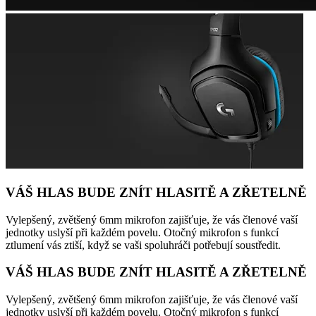
VÁŠ HLAS BUDE ZNÍT HLASITĚ A ZŘETELNĚ
Vylepšený, zvětšený 6mm mikrofon zajišťuje, že vás členové vaší
jednotky uslyší při každém povelu. Otočný mikrofon s funkcí
ztlumení vás ztiší, když se vaši spoluhráči potřebují soustředit.
VÁŠ HLAS BUDE ZNÍT HLASITĚ A ZŘETELNĚ
Vylepšený, zvětšený 6mm mikrofon zajišťuje, že vás členové vaší
jednotky uslyší při každém povelu. Otočný mikrofon s funkcí