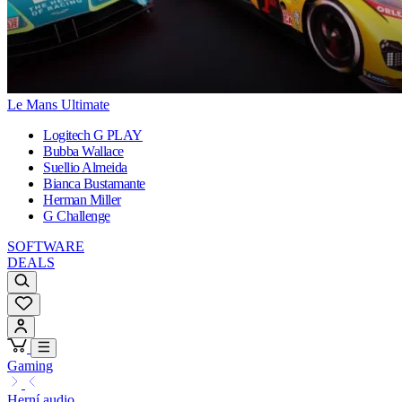
Le Mans Ultimate
Logitech G PLAY
Bubba Wallace
Suellio Almeida
Bianca Bustamante
Herman Miller
G Challenge
SOFTWARE
DEALS
Gaming
Herní audio