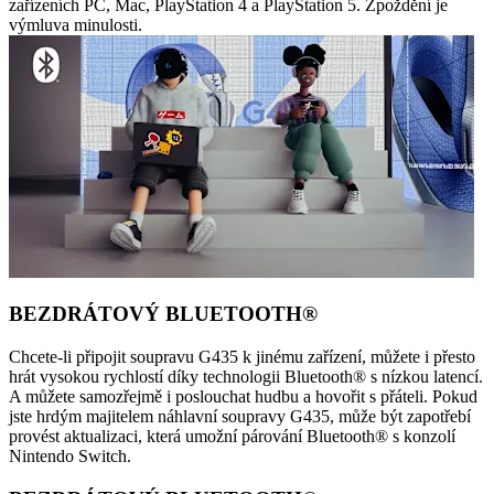
zařízeních PC, Mac, PlayStation 4 a PlayStation 5. Zpoždění je
výmluva minulosti.
BEZDRÁTOVÝ BLUETOOTH®
Chcete-li připojit soupravu G435 k jinému zařízení, můžete i přesto
hrát vysokou rychlostí díky technologii Bluetooth® s nízkou latencí.
A můžete samozřejmě i poslouchat hudbu a hovořit s přáteli. Pokud
jste hrdým majitelem náhlavní soupravy G435, může být zapotřebí
provést aktualizaci, která umožní párování Bluetooth® s konzolí
Nintendo Switch.