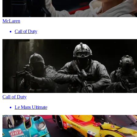
McLaren
Call of Duty
Call of Duty
Le Mans Ultimate