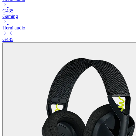
G435
Gaming
Herní audio
G435