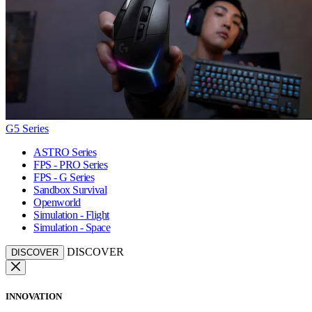
G5 Series
ASTRO Series
FPS - PRO Series
FPS - G Series
Sandbox Survival
Openworld
Simulation - Flight
Simulation - Space
DISCOVER
DISCOVER
INNOVATION