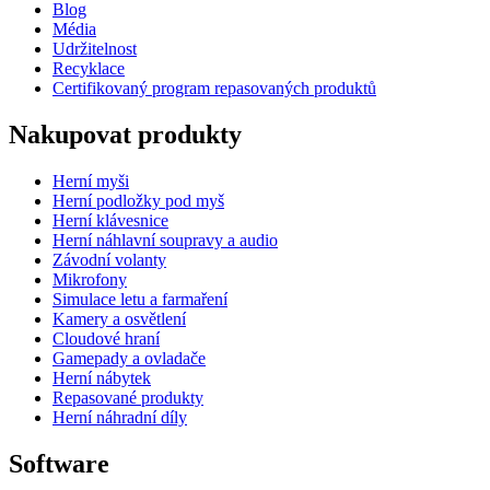
Blog
Média
Udržitelnost
Recyklace
Certifikovaný program repasovaných produktů
Nakupovat produkty
Herní myši
Herní podložky pod myš
Herní klávesnice
Herní náhlavní soupravy a audio
Závodní volanty
Mikrofony
Simulace letu a farmaření
Kamery a osvětlení
Cloudové hraní
Gamepady a ovladače
Herní nábytek
Repasované produkty
Herní náhradní díly
Software