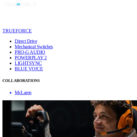
TRUEFORCE
Direct Drive
Mechanical Switches
PRO-G AUDIO
POWERPLAY 2
LIGHTSYNC
BLUE VO!CE
COLLABORATIONS
McLaren