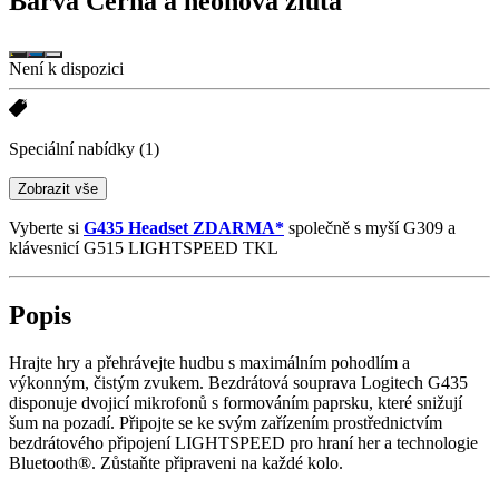
Barva
Černá a neonová žlutá
Není k dispozici
Speciální nabídky
(1)
Zobrazit vše
Vyberte si
G435 Headset ZDARMA*
společně s myší G309 a
klávesnicí G515 LIGHTSPEED TKL
Popis
Hrajte hry a přehrávejte hudbu s maximálním pohodlím a
výkonným, čistým zvukem. Bezdrátová souprava Logitech G435
disponuje dvojicí mikrofonů s formováním paprsku, které snižují
šum na pozadí. Připojte se ke svým zařízením prostřednictvím
bezdrátového připojení LIGHTSPEED pro hraní her a technologie
Bluetooth®. Zůstaňte připraveni na každé kolo.