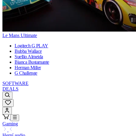
Le Mans Ultimate
Logitech G PLAY
Bubba Wallace
Suellio Almeida
Bianca Bustamante
Herman Miller
G Challenge
SOFTWARE
DEALS
Gaming
Herní audio