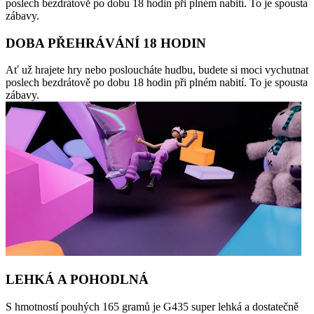
poslech bezdrátově po dobu 18 hodin při plném nabití. To je spousta
zábavy.
DOBA PŘEHRÁVÁNÍ 18 HODIN
Ať už hrajete hry nebo posloucháte hudbu, budete si moci vychutnat
poslech bezdrátově po dobu 18 hodin při plném nabití. To je spousta
zábavy.
LEHKÁ A POHODLNÁ
S hmotností pouhých 165 gramů je G435 super lehká a dostatečně