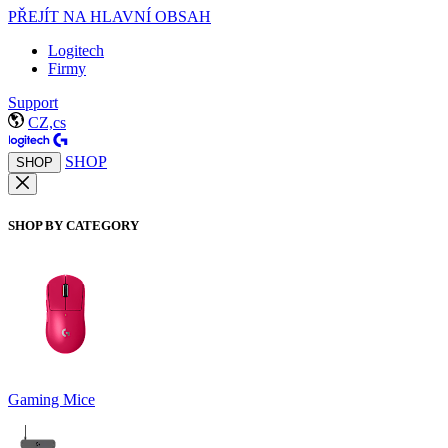
PŘEJÍT NA HLAVNÍ OBSAH
Logitech
Firmy
Support
CZ,cs
SHOP
SHOP
SHOP BY CATEGORY
Gaming Mice