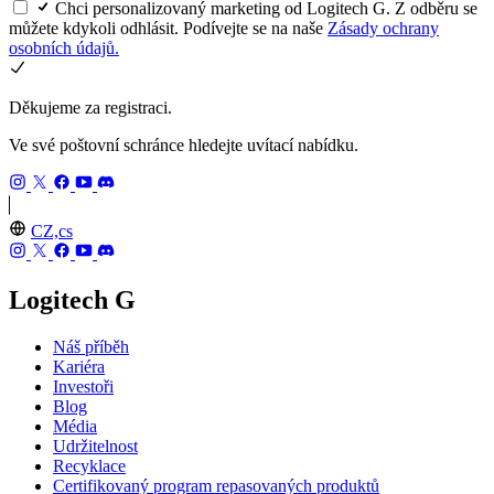
Chci personalizovaný marketing od Logitech G. Z odběru se
můžete kdykoli odhlásit. Podívejte se na naše
Zásady ochrany
osobních údajů.
Děkujeme za registraci.
Ve své poštovní schránce hledejte uvítací nabídku.
CZ,cs
Logitech G
Náš příběh
Kariéra
Investoři
Blog
Média
Udržitelnost
Recyklace
Certifikovaný program repasovaných produktů