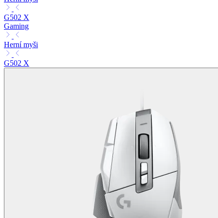
G502 X
Gaming
Herní myši
G502 X