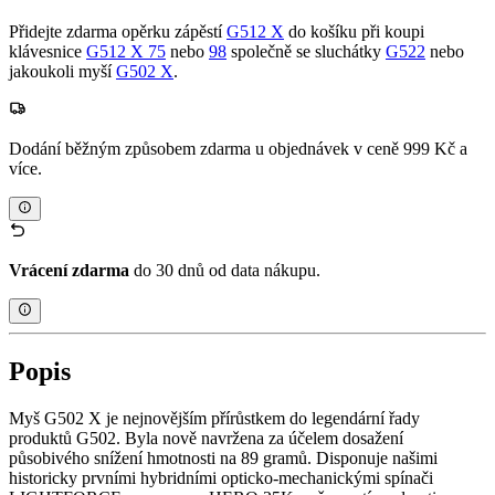
Přidejte zdarma opěrku zápěstí
G512 X
do košíku při koupi
klávesnice
G512 X 75
nebo
98
společně se sluchátky
G522
nebo
jakoukoli myší
G502 X
.
Dodání běžným způsobem zdarma u objednávek v ceně 999 Kč a
více.
Vrácení zdarma
do 30 dnů od data nákupu.
Popis
Myš G502 X je nejnovějším přírůstkem do legendární řady
produktů G502. Byla nově navržena za účelem dosažení
působivého snížení hmotnosti na 89 gramů. Disponuje našimi
historicky prvními hybridními opticko-mechanickými spínači