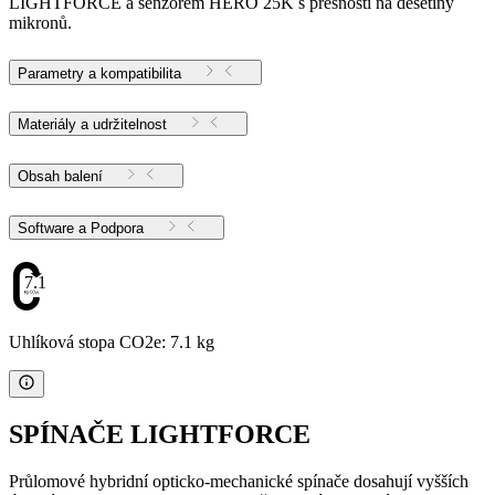
LIGHTFORCE a senzorem HERO 25K s přesností na desetiny
mikronů.
Parametry a kompatibilita
Materiály a udržitelnost
Obsah balení
Software a Podpora
7.1
Uhlíková stopa CO2e: 7.1 kg
SPÍNAČE LIGHTFORCE
Průlomové hybridní opticko-mechanické spínače dosahují vyšších