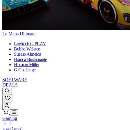
Le Mans Ultimate
Logitech G PLAY
Bubba Wallace
Suellio Almeida
Bianca Bustamante
Herman Miller
G Challenge
SOFTWARE
DEALS
Gaming
Herní myši