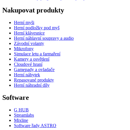
Nakupovat produkty
Herní myši
Herní podložky pod myš
Herní klávesnice
Herní náhlavní soupravy a audio
Závodní volanty
Mikrofony
Simulace letu a farmaření
Kamery a osvětlení
Cloudové hraní
Gamepady a ovladače
Herní nábytek
Repasované produkty
Herní náhradní díly
Software
G HUB
Streamlabs
Mixline
Software řady ASTRO