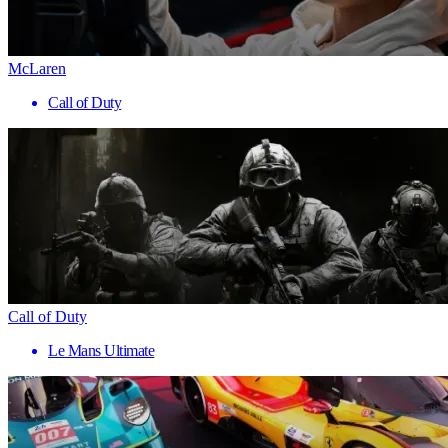
McLaren
Call of Duty
Call of Duty
Le Mans Ultimate