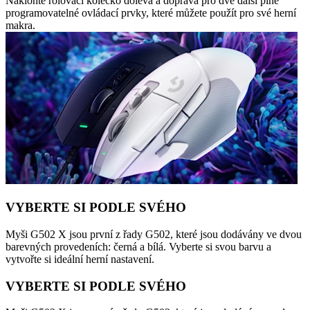
Nakloňte rolovací kolečko doleva a doprava pro dvě další plně
programovatelné ovládací prvky, které můžete použít pro své herní
makra.
VYBERTE SI PODLE SVÉHO
Myši G502 X jsou první z řady G502, které jsou dodávány ve dvou
barevných provedeních: černá a bílá. Vyberte si svou barvu a
vytvořte si ideální herní nastavení.
VYBERTE SI PODLE SVÉHO