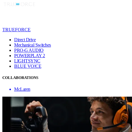
TRUEFORCE
Direct Drive
Mechanical Switches
PRO-G AUDIO
POWERPLAY 2
LIGHTSYNC
BLUE VO!CE
COLLABORATIONS
McLaren