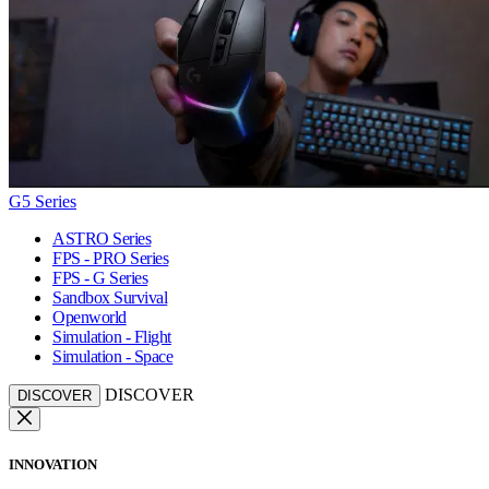
G5 Series
ASTRO Series
FPS - PRO Series
FPS - G Series
Sandbox Survival
Openworld
Simulation - Flight
Simulation - Space
DISCOVER
DISCOVER
INNOVATION