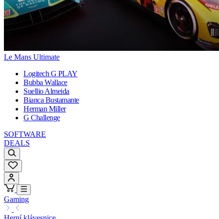
Le Mans Ultimate
Logitech G PLAY
Bubba Wallace
Suellio Almeida
Bianca Bustamante
Herman Miller
G Challenge
SOFTWARE
DEALS
Gaming
Herní klávesnice