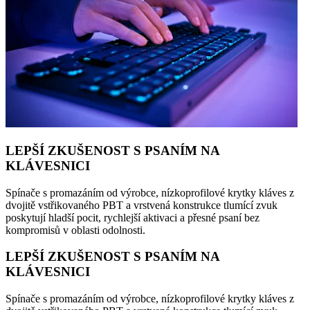
LEPŠÍ ZKUŠENOST S PSANÍM NA
KLÁVESNICI
Spínače s promazáním od výrobce, nízkoprofilové krytky kláves z
dvojitě vstřikovaného PBT a vrstvená konstrukce tlumící zvuk
poskytují hladší pocit, rychlejší aktivaci a přesné psaní bez
kompromisů v oblasti odolnosti.
LEPŠÍ ZKUŠENOST S PSANÍM NA
KLÁVESNICI
Spínače s promazáním od výrobce, nízkoprofilové krytky kláves z