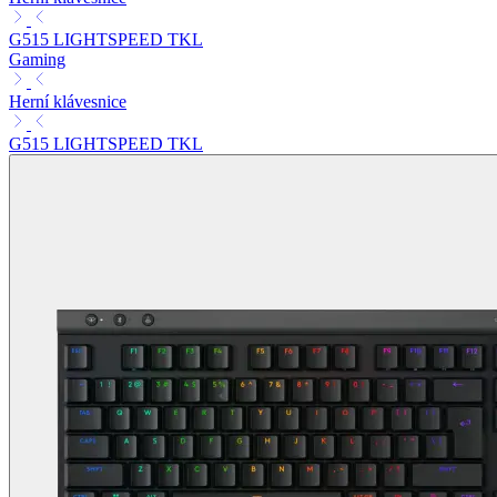
G515 LIGHTSPEED TKL
Gaming
Herní klávesnice
G515 LIGHTSPEED TKL