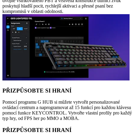
dvojitě vstřikovaného PBT a vrstvená konstrukce tlumící zvuk
poskytují hladší pocit, rychlejší aktivaci a přesné psaní bez
kompromisů v oblasti odolnosti.
PŘIZPŮSOBTE SI HRANÍ
Pomocí programu G HUB si můžete vytvořit personalizované
ovládací centrum a naprogramovat až 15 funkcí pro každou klávesu
pomocí funkce KEYCONTROL. Vytvořte vlastní profily pro každý
typ hry, od FPS her po MMO a MOBA.
PŘIZPŮSOBTE SI HRANÍ