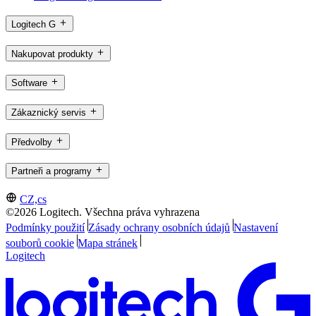
Logitech G
Nakupovat produkty
Software
Zákaznický servis
Předvolby
Partneři a programy
CZ,cs
©2026 Logitech. Všechna práva vyhrazena
Podmínky použití
Zásady ochrany osobních údajů
Nastavení
souborů cookie
Mapa stránek
Logitech