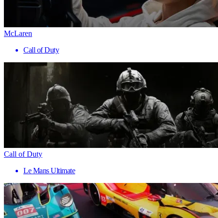
McLaren
Call of Duty
Call of Duty
Le Mans Ultimate