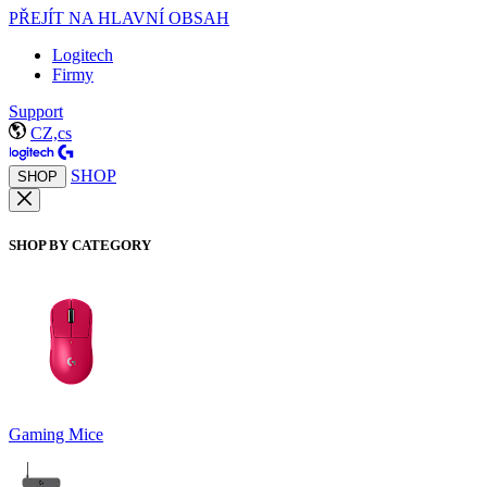
PŘEJÍT NA HLAVNÍ OBSAH
Logitech
Firmy
Support
CZ,cs
SHOP
SHOP
SHOP BY CATEGORY
Gaming Mice