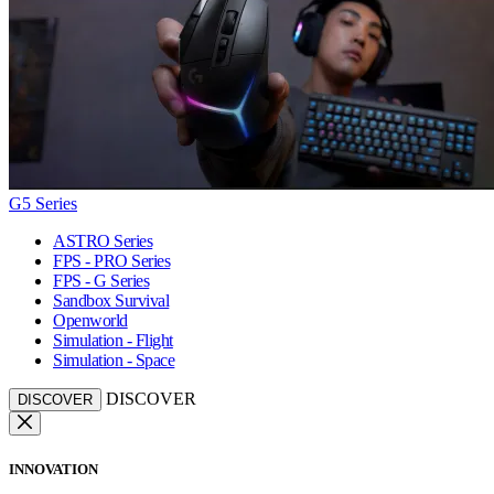
G5 Series
ASTRO Series
FPS - PRO Series
FPS - G Series
Sandbox Survival
Openworld
Simulation - Flight
Simulation - Space
DISCOVER
DISCOVER
INNOVATION