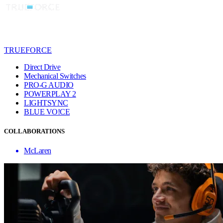
TRUEFORCE
Direct Drive
Mechanical Switches
PRO-G AUDIO
POWERPLAY 2
LIGHTSYNC
BLUE VO!CE
COLLABORATIONS
McLaren