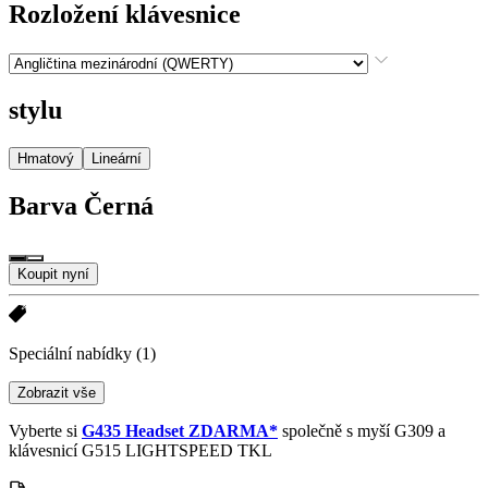
Rozložení klávesnice
stylu
Hmatový
Lineární
Barva
Černá
Koupit nyní
Speciální nabídky
(1)
Zobrazit vše
Vyberte si
G435 Headset ZDARMA*
společně s myší G309 a
klávesnicí G515 LIGHTSPEED TKL