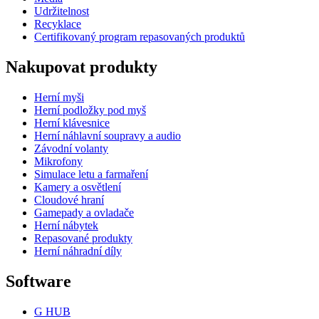
Udržitelnost
Recyklace
Certifikovaný program repasovaných produktů
Nakupovat produkty
Herní myši
Herní podložky pod myš
Herní klávesnice
Herní náhlavní soupravy a audio
Závodní volanty
Mikrofony
Simulace letu a farmaření
Kamery a osvětlení
Cloudové hraní
Gamepady a ovladače
Herní nábytek
Repasované produkty
Herní náhradní díly
Software
G HUB