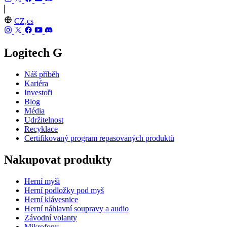
CZ,cs
Logitech G
Náš příběh
Kariéra
Investoři
Blog
Média
Udržitelnost
Recyklace
Certifikovaný program repasovaných produktů
Nakupovat produkty
Herní myši
Herní podložky pod myš
Herní klávesnice
Herní náhlavní soupravy a audio
Závodní volanty
Mikrofony