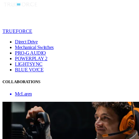
TRUEFORCE
Direct Drive
Mechanical Switches
PRO-G AUDIO
POWERPLAY 2
LIGHTSYNC
BLUE VO!CE
COLLABORATIONS
McLaren