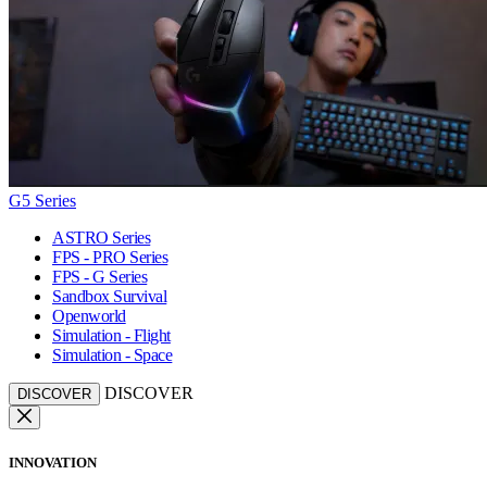
G5 Series
ASTRO Series
FPS - PRO Series
FPS - G Series
Sandbox Survival
Openworld
Simulation - Flight
Simulation - Space
DISCOVER
DISCOVER
INNOVATION