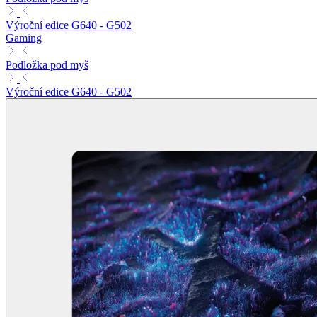
Výroční edice G640 - G502
Gaming
Podložka pod myš
Výroční edice G640 - G502