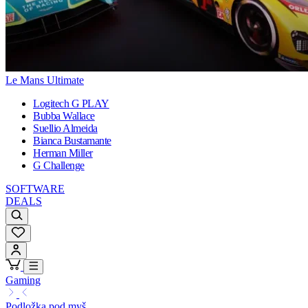
Le Mans Ultimate
Logitech G PLAY
Bubba Wallace
Suellio Almeida
Bianca Bustamante
Herman Miller
G Challenge
SOFTWARE
DEALS
Gaming
Podložka pod myš