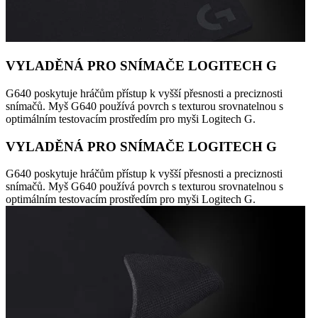
VYLADĚNÁ PRO SNÍMAČE LOGITECH G
G640 poskytuje hráčům přístup k vyšší přesnosti a preciznosti
snímačů. Myš G640 používá povrch s texturou srovnatelnou s
optimálním testovacím prostředím pro myši Logitech G.
VYLADĚNÁ PRO SNÍMAČE LOGITECH G
G640 poskytuje hráčům přístup k vyšší přesnosti a preciznosti
snímačů. Myš G640 používá povrch s texturou srovnatelnou s
optimálním testovacím prostředím pro myši Logitech G.