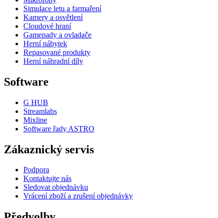
Simulace letu a farmaření
Kamery a osvětlení
Cloudové hraní
Gamepady a ovladače
Herní nábytek
Repasované produkty
Herní náhradní díly
Software
G HUB
Streamlabs
Mixline
Software řady ASTRO
Zákaznický servis
Podpora
Kontaktujte nás
Sledovat objednávku
Vrácení zboží a zrušení objednávky
Předvolby