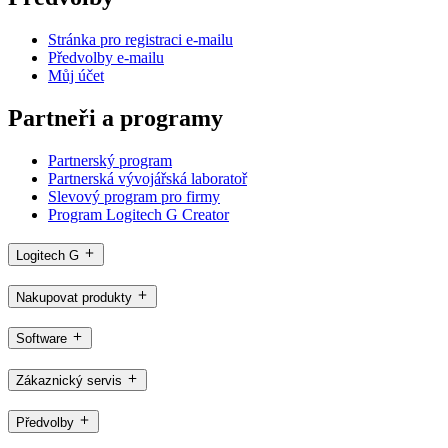
Stránka pro registraci e-mailu
Předvolby e-mailu
Můj účet
Partneři a programy
Partnerský program
Partnerská vývojářská laboratoř
Slevový program pro firmy
Program Logitech G Creator
Logitech G
Nakupovat produkty
Software
Zákaznický servis
Předvolby