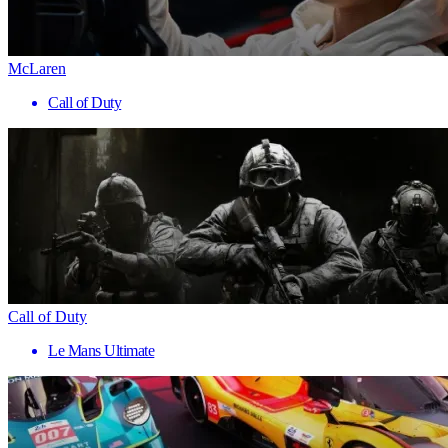
McLaren
Call of Duty
Call of Duty
Le Mans Ultimate