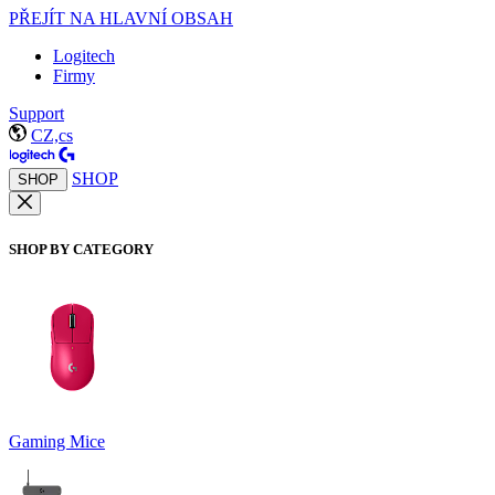
PŘEJÍT NA HLAVNÍ OBSAH
Logitech
Firmy
Support
CZ,cs
SHOP
SHOP
SHOP BY CATEGORY
Gaming Mice