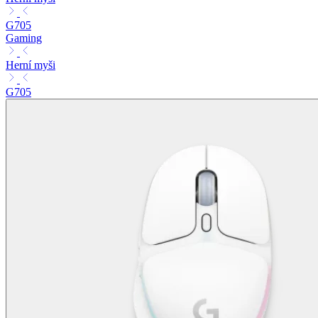
G705
Gaming
Herní myši
G705