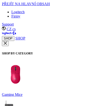
PŘEJÍT NA HLAVNÍ OBSAH
Logitech
Firmy
Support
CZ,cs
SHOP
SHOP
SHOP BY CATEGORY
Gaming Mice