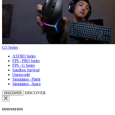
G5 Series
ASTRO Series
FPS - PRO Series
FPS - G Series
Sandbox Survival
Openworld
Simulation - Flight
Simulation - Space
DISCOVER
DISCOVER
INNOVATION