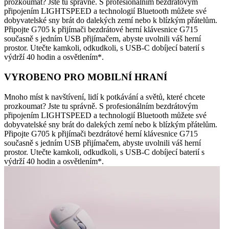
prozkoumat? Jste tu správně. S profesionálním bezdrátovým
připojením LIGHTSPEED a technologií Bluetooth můžete své
dobyvatelské sny brát do dalekých zemí nebo k blízkým přátelům.
Připojte G705 k přijímači bezdrátové herní klávesnice G715
současně s jedním USB přijímačem, abyste uvolnili váš herní
prostor. Utečte kamkoli, odkudkoli, s USB-C dobíjecí baterií s
výdrží 40 hodin a osvětlením*.
VYROBENO PRO MOBILNÍ HRANÍ
Mnoho míst k navštívení, lidí k potkávání a světů, které chcete
prozkoumat? Jste tu správně. S profesionálním bezdrátovým
připojením LIGHTSPEED a technologií Bluetooth můžete své
dobyvatelské sny brát do dalekých zemí nebo k blízkým přátelům.
Připojte G705 k přijímači bezdrátové herní klávesnice G715
současně s jedním USB přijímačem, abyste uvolnili váš herní
prostor. Utečte kamkoli, odkudkoli, s USB-C dobíjecí baterií s
výdrží 40 hodin a osvětlením*.