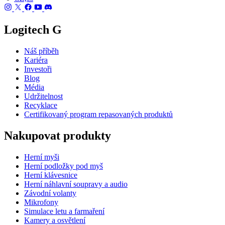
Logitech G
Náš příběh
Kariéra
Investoři
Blog
Média
Udržitelnost
Recyklace
Certifikovaný program repasovaných produktů
Nakupovat produkty
Herní myši
Herní podložky pod myš
Herní klávesnice
Herní náhlavní soupravy a audio
Závodní volanty
Mikrofony
Simulace letu a farmaření
Kamery a osvětlení