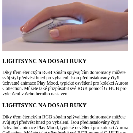
LIGHTSYNC NA DOSAH RUKY
Díky třem éterickým RGB zónám splývajícím dohromady můžete
svůj styl předvést hned po vybalení. Jsou předinstalovány čtyři
úchvatné animace Play Mood, typické osvětlení pro kolekci Aurora
Collection. Můžete také přizpůsobit své RGB pomocí G HUB pro
vylepšení vašeho herního nastavení.
LIGHTSYNC NA DOSAH RUKY
Díky třem éterickým RGB zónám splývajícím dohromady můžete
svůj styl předvést hned po vybalení. Jsou předinstalovány čtyři
úchvatné animace Play Mood, typické osvětlení pro kolekci Aurora
Collection. Můžete také přizpůsobit své RGB pomocí G HUB pro