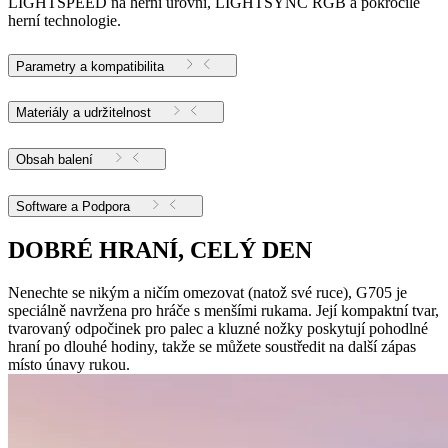
LIGHTSPEED na herní úrovni, LIGHTSYNC RGB a pokročilé
herní technologie.
Parametry a kompatibilita
Materiály a udržitelnost
Obsah balení
Software a Podpora
DOBRÉ HRANÍ, CELÝ DEN
Nenechte se nikým a ničím omezovat (natož své ruce), G705 je
speciálně navržena pro hráče s menšími rukama. Její kompaktní tvar,
tvarovaný odpočinek pro palec a kluzné nožky poskytují pohodlné
hraní po dlouhé hodiny, takže se můžete soustředit na další zápas
místo únavy rukou.