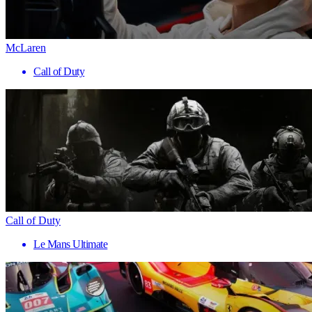
McLaren
Call of Duty
Call of Duty
Le Mans Ultimate