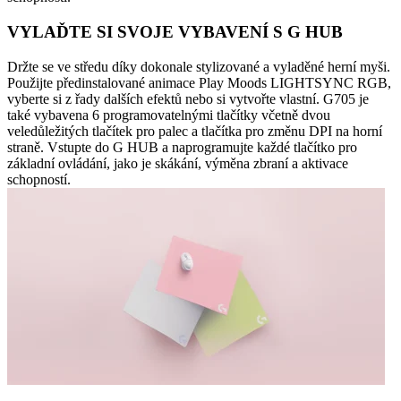
VYLAĎTE SI SVOJE VYBAVENÍ S G HUB
Držte se ve středu díky dokonale stylizované a vyladěné herní myši.
Použijte předinstalované animace Play Moods LIGHTSYNC RGB,
vyberte si z řady dalších efektů nebo si vytvořte vlastní. G705 je
také vybavena 6 programovatelnými tlačítky včetně dvou
veledůležitých tlačítek pro palec a tlačítka pro změnu DPI na horní
straně. Vstupte do G HUB a naprogramujte každé tlačítko pro
základní ovládání, jako je skákání, výměna zbraní a aktivace
schopností.