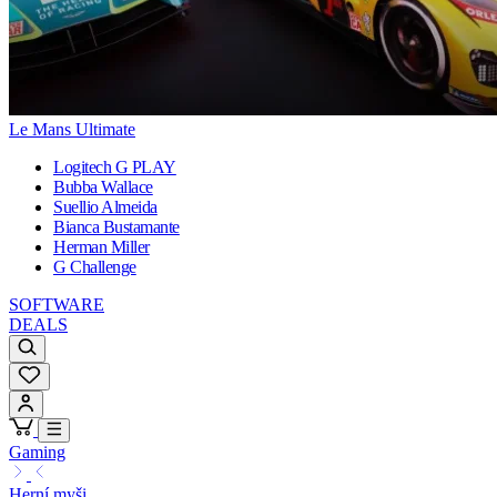
Le Mans Ultimate
Logitech G PLAY
Bubba Wallace
Suellio Almeida
Bianca Bustamante
Herman Miller
G Challenge
SOFTWARE
DEALS
Gaming
Herní myši