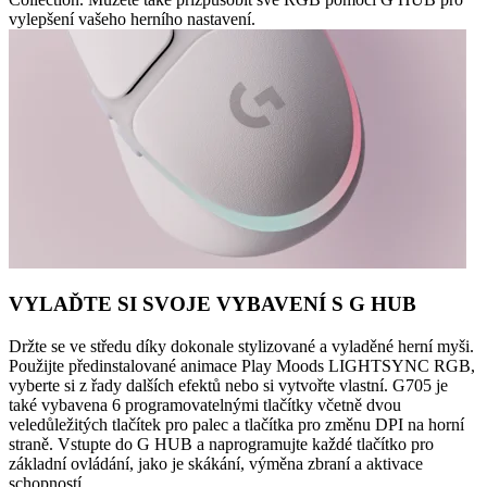
vylepšení vašeho herního nastavení.
VYLAĎTE SI SVOJE VYBAVENÍ S G HUB
Držte se ve středu díky dokonale stylizované a vyladěné herní myši.
Použijte předinstalované animace Play Moods LIGHTSYNC RGB,
vyberte si z řady dalších efektů nebo si vytvořte vlastní. G705 je
také vybavena 6 programovatelnými tlačítky včetně dvou
veledůležitých tlačítek pro palec a tlačítka pro změnu DPI na horní
straně. Vstupte do G HUB a naprogramujte každé tlačítko pro
základní ovládání, jako je skákání, výměna zbraní a aktivace
schopností.