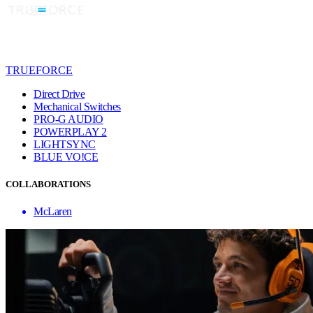
TRUEFORCE
Direct Drive
Mechanical Switches
PRO-G AUDIO
POWERPLAY 2
LIGHTSYNC
BLUE VO!CE
COLLABORATIONS
McLaren