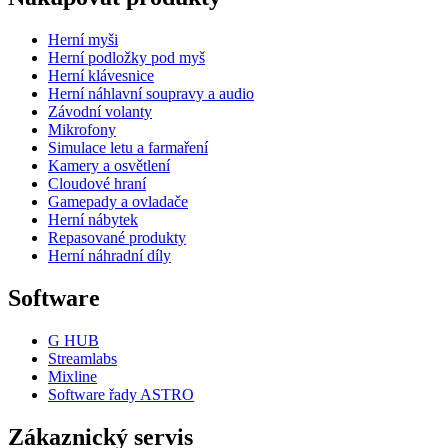
Herní myši
Herní podložky pod myš
Herní klávesnice
Herní náhlavní soupravy a audio
Závodní volanty
Mikrofony
Simulace letu a farmaření
Kamery a osvětlení
Cloudové hraní
Gamepady a ovladače
Herní nábytek
Repasované produkty
Herní náhradní díly
Software
G HUB
Streamlabs
Mixline
Software řady ASTRO
Zákaznický servis