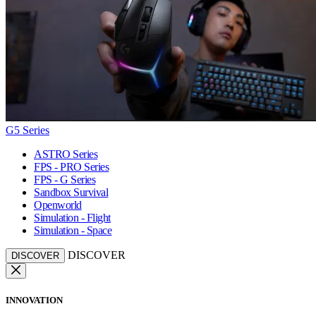
G5 Series
ASTRO Series
FPS - PRO Series
FPS - G Series
Sandbox Survival
Openworld
Simulation - Flight
Simulation - Space
DISCOVER
DISCOVER
INNOVATION