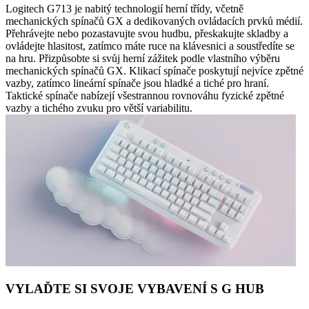
Logitech G713 je nabitý technologií herní třídy, včetně
mechanických spínačů GX a dedikovaných ovládacích prvků médií.
Přehrávejte nebo pozastavujte svou hudbu, přeskakujte skladby a
ovládejte hlasitost, zatímco máte ruce na klávesnici a soustředíte se
na hru. Přizpůsobte si svůj herní zážitek podle vlastního výběru
mechanických spínačů GX. Klikací spínače poskytují nejvíce zpětné
vazby, zatímco lineární spínače jsou hladké a tiché pro hraní.
Taktické spínače nabízejí všestrannou rovnováhu fyzické zpětné
vazby a tichého zvuku pro větší variabilitu.
VYLAĎTE SI SVOJE VYBAVENÍ S G HUB