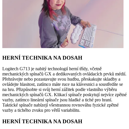
HERNÍ TECHNIKA NA DOSAH
Logitech G713 je nabitý technologií herní třídy, včetně
mechanických spínačů GX a dedikovaných ovládacích prvků médií.
Přehrávejte nebo pozastavujte svou hudbu, přeskakujte skladby a
ovládejte hlasitost, zatímco máte ruce na klávesnici a soustředíte se
na hru. Přizpůsobte si svůj herní zážitek podle vlastního výběru
mechanických spínačů GX. Klikací spínače poskytují nejvíce zpětné
vazby, zatímco lineární spínače jsou hladké a tiché pro hraní.
Taktické spínače nabízejí všestrannou rovnováhu fyzické zpětné
vazby a tichého zvuku pro větší variabilitu.
HERNÍ TECHNIKA NA DOSAH