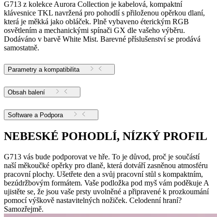
G713 z kolekce Aurora Collection je kabelová, kompaktní
klávesnice TKL navržená pro pohodlí s přiloženou opěrkou dlaní,
která je měkká jako obláček. Plně vybaveno éterickým RGB
osvětlením a mechanickými spínači GX dle vašeho výběru.
Dodáváno v barvě White Mist. Barevné příslušenství se prodává
samostatně.
Parametry a kompatibilita
Obsah balení
Software a Podpora
NEBESKÉ POHODLÍ, NÍZKÝ PROFIL
G713 vás bude podporovat ve hře. To je důvod, proč je součástí
naší měkoučké opěrky pro dlaně, která dotváří zasněnou atmosféru
pracovní plochy. Ušetřete den a svůj pracovní stůl s kompaktním,
bezúdržbovým formátem. Vaše podložka pod myš vám poděkuje A
ujistěte se, že jsou vaše prsty uvolněné a připravené k prozkoumání
pomocí výškově nastavitelných nožiček. Celodenní hraní?
Samozřejmě.