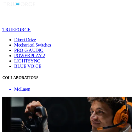
TRUEFORCE
Direct Drive
Mechanical Switches
PRO-G AUDIO
POWERPLAY 2
LIGHTSYNC
BLUE VO!CE
COLLABORATIONS
McLaren