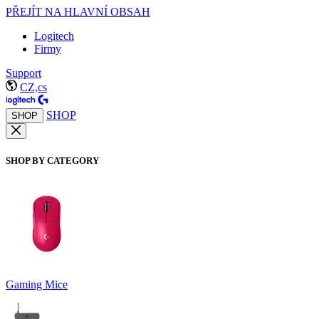
PŘEJÍT NA HLAVNÍ OBSAH
Logitech
Firmy
Support
CZ,cs
SHOP
SHOP
SHOP BY CATEGORY
Gaming Mice