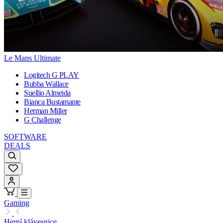
Le Mans Ultimate
Logitech G PLAY
Bubba Wallace
Suellio Almeida
Bianca Bustamante
Herman Miller
G Challenge
SOFTWARE
DEALS
Gaming
Herní klávesnice