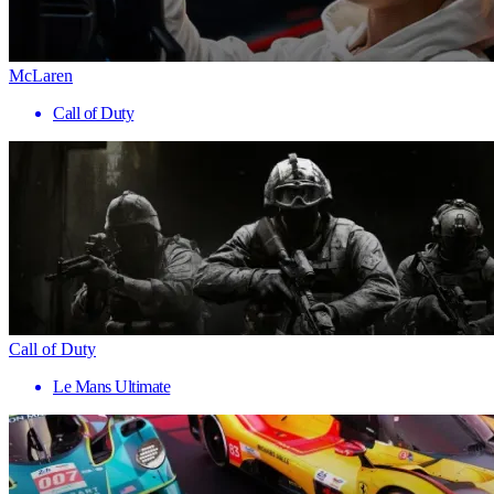
McLaren
Call of Duty
Call of Duty
Le Mans Ultimate