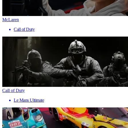
McLaren
Call of Duty
Call of Duty
Le Mans Ultimate