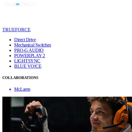
TRUEFORCE
Direct Drive
Mechanical Switches
PRO-G AUDIO
POWERPLAY 2
LIGHTSYNC
BLUE VO!CE
COLLABORATIONS
McLaren