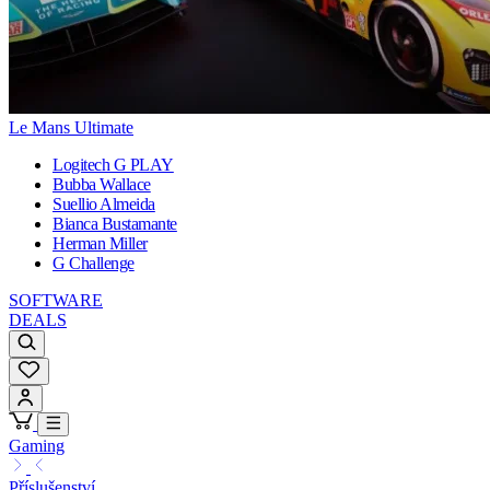
Le Mans Ultimate
Logitech G PLAY
Bubba Wallace
Suellio Almeida
Bianca Bustamante
Herman Miller
G Challenge
SOFTWARE
DEALS
Gaming
Příslušenství