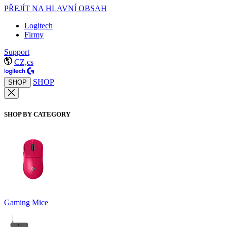
PŘEJÍT NA HLAVNÍ OBSAH
Logitech
Firmy
Support
CZ,cs
SHOP
SHOP
SHOP BY CATEGORY
Gaming Mice