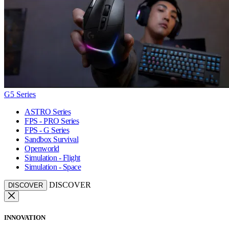
G5 Series
ASTRO Series
FPS - PRO Series
FPS - G Series
Sandbox Survival
Openworld
Simulation - Flight
Simulation - Space
DISCOVER
DISCOVER
INNOVATION