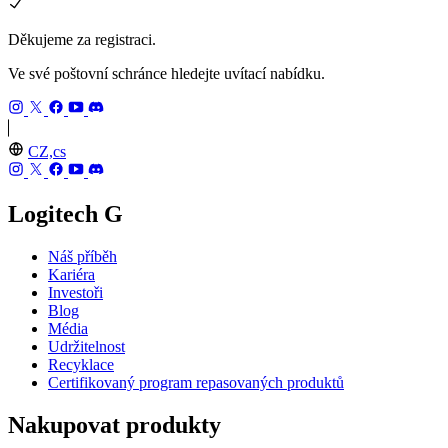
Děkujeme za registraci.
Ve své poštovní schránce hledejte uvítací nabídku.
CZ,cs
Logitech G
Náš příběh
Kariéra
Investoři
Blog
Média
Udržitelnost
Recyklace
Certifikovaný program repasovaných produktů
Nakupovat produkty