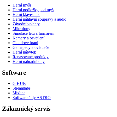
Herní myši
Herní podložky pod myš
Herní klávesnice
Herní náhlavní soupravy a audio
Závodní volanty
Mikrofony
Simulace letu a farmaření
Kamery a osvětlení
Cloudové hraní
Gamepady a ovladače
Herní nábytek
Repasované produkty
Herní náhradní díly
Software
G HUB
Streamlabs
Mixline
Software řady ASTRO
Zákaznický servis