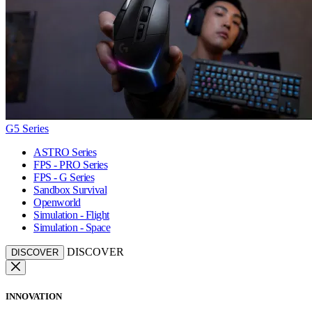
G5 Series
ASTRO Series
FPS - PRO Series
FPS - G Series
Sandbox Survival
Openworld
Simulation - Flight
Simulation - Space
DISCOVER
DISCOVER
INNOVATION