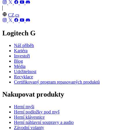
CZ,cs
Logitech G
Náš příběh
Kariéra
Investoři
Blog
Média
Udržitelnost
Recyklace
Certifikovaný program repasovaných produktů
Nakupovat produkty
Herní myši
Herní podložky pod myš
Herní klávesnice
Herní náhlavní soupravy a audio
Závodní volanty