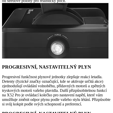
od středové polohy pro realistický pocit.
PROGRESIVNÍ, NASTAVITELNÝ PLYN
Progresivní funkčnost plynové jednotky zlepšuje reakci letadla.
Detenty (fyzické značky označující, kde se aktivuje určitá akce)
zjednodušují ovládání volnoběhu, přídavných motorů a zpětných
tryskových motorů vašeho plavidla. Další přizpůsobitelnou funkcí
na X52 Pro je ovládací kolečko pro nastavení napětí, které vám
umožňuje změnit odpor plynu podle vašeho stylu létání. Přizpůsobte
si svůj kokpit podle svých schopností a preferencí.