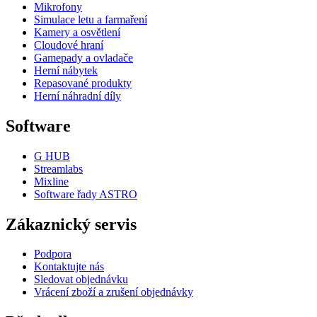
Mikrofony
Simulace letu a farmaření
Kamery a osvětlení
Cloudové hraní
Gamepady a ovladače
Herní nábytek
Repasované produkty
Herní náhradní díly
Software
G HUB
Streamlabs
Mixline
Software řady ASTRO
Zákaznický servis
Podpora
Kontaktujte nás
Sledovat objednávku
Vrácení zboží a zrušení objednávky