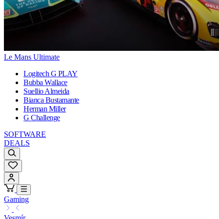
Le Mans Ultimate
Logitech G PLAY
Bubba Wallace
Suellio Almeida
Bianca Bustamante
Herman Miller
G Challenge
SOFTWARE
DEALS
Gaming
Vesmír