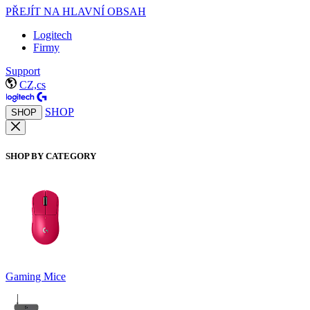
PŘEJÍT NA HLAVNÍ OBSAH
Logitech
Firmy
Support
CZ,cs
SHOP
SHOP
SHOP BY CATEGORY
Gaming Mice