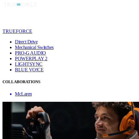
TRUEFORCE
Direct Drive
Mechanical Switches
PRO-G AUDIO
POWERPLAY 2
LIGHTSYNC
BLUE VO!CE
COLLABORATIONS
McLaren