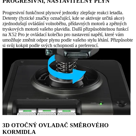
PROGRESIVNÍ, NASTAVITELNÝ PLYN
Progresivní funkčnost plynové jednotky zlepšuje reakci letadla.
Detenty (fyzické značky označující, kde se aktivuje určitá akce)
zjednodušují ovládání volnoběhu, přídavných motorů a zpětných
tryskových motorů vašeho plavidla. Další přizpůsobitelnou funkcí
na X52 Pro je ovládací kolečko pro nastavení napětí, které vám
umožňuje změnit odpor plynu podle vašeho stylu létání. Přizpůsobte
si svůj kokpit podle svých schopností a preferencí.
3D OTOČNÝ OVLADAČ SMĚROVÉHO
KORMIDLA