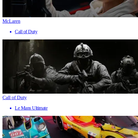
McLaren
Call of Duty
Call of Duty
Le Mans Ultimate