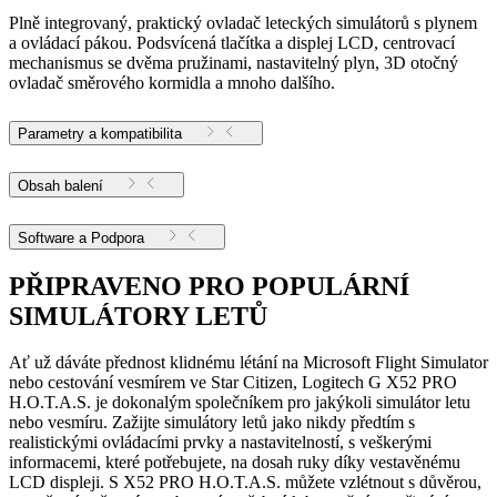
Plně integrovaný, praktický ovladač leteckých simulátorů s plynem
a ovládací pákou. Podsvícená tlačítka a displej LCD, centrovací
mechanismus se dvěma pružinami, nastavitelný plyn, 3D otočný
ovladač směrového kormidla a mnoho dalšího.
Parametry a kompatibilita
Obsah balení
Software a Podpora
PŘIPRAVENO PRO POPULÁRNÍ
SIMULÁTORY LETŮ
Ať už dáváte přednost klidnému létání na Microsoft Flight Simulator
nebo cestování vesmírem ve Star Citizen, Logitech G X52 PRO
H.O.T.A.S. je dokonalým společníkem pro jakýkoli simulátor letu
nebo vesmíru. Zažijte simulátory letů jako nikdy předtím s
realistickými ovládacími prvky a nastavitelností, s veškerými
informacemi, které potřebujete, na dosah ruky díky vestavěnému
LCD displeji. S X52 PRO H.O.T.A.S. můžete vzlétnout s důvěrou,