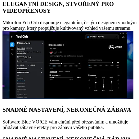
ELEGANTNÍ DESIGN, STVOŘENÝ PRO
VIDEOPŘENOSY
Mikrofon Yeti Orb disponuje elegantním, čistým designem vhodným
pro kamery, který propůjčuje kultivovaný vzhled vašemu streamu.
SNADNÉ NASTAVENÍ, NEKONEČNÁ ZÁBAVA
Software Blue VO!CE vám chrání před ořezáváním a umožňuje
přidávat zábavné efekty pro zábavu vašeho publika.