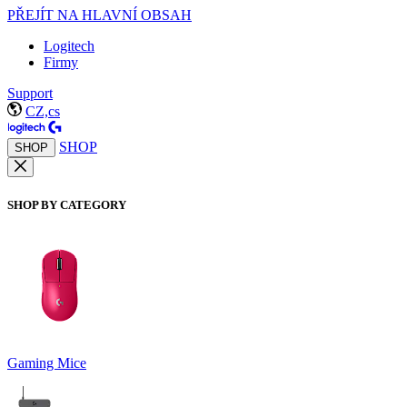
PŘEJÍT NA HLAVNÍ OBSAH
Logitech
Firmy
Support
CZ,cs
SHOP
SHOP
SHOP BY CATEGORY
Gaming Mice