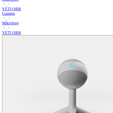
YETI ORB
Gaming
Mikrofony
YETI ORB