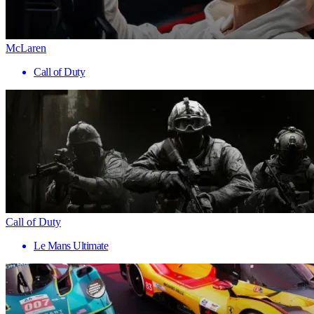
McLaren
Call of Duty
Call of Duty
Le Mans Ultimate