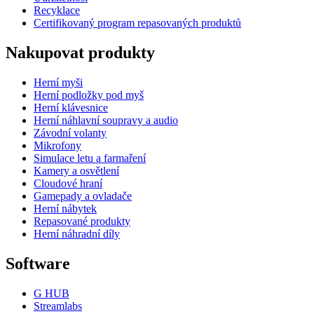
Recyklace
Certifikovaný program repasovaných produktů
Nakupovat produkty
Herní myši
Herní podložky pod myš
Herní klávesnice
Herní náhlavní soupravy a audio
Závodní volanty
Mikrofony
Simulace letu a farmaření
Kamery a osvětlení
Cloudové hraní
Gamepady a ovladače
Herní nábytek
Repasované produkty
Herní náhradní díly
Software
G HUB
Streamlabs