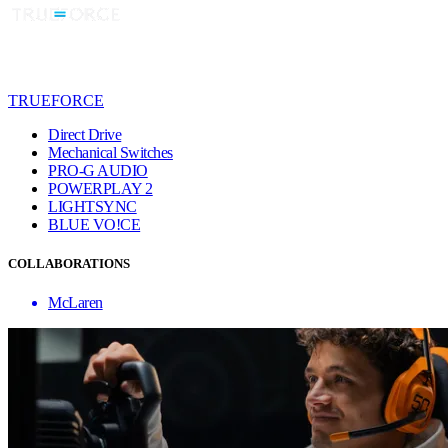
TRUEFORCE
Direct Drive
Mechanical Switches
PRO-G AUDIO
POWERPLAY 2
LIGHTSYNC
BLUE VO!CE
COLLABORATIONS
McLaren