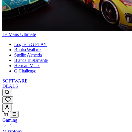
Le Mans Ultimate
Logitech G PLAY
Bubba Wallace
Suellio Almeida
Bianca Bustamante
Herman Miller
G Challenge
SOFTWARE
DEALS
Gaming
Mikrofony