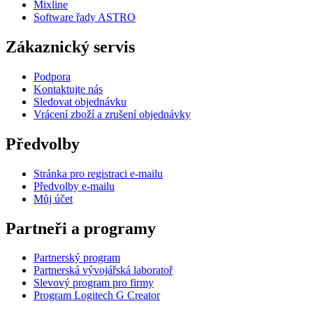
Mixline
Software řady ASTRO
Zákaznický servis
Podpora
Kontaktujte nás
Sledovat objednávku
Vrácení zboží a zrušení objednávky
Předvolby
Stránka pro registraci e-mailu
Předvolby e-mailu
Můj účet
Partneři a programy
Partnerský program
Partnerská vývojářská laboratoř
Slevový program pro firmy
Program Logitech G Creator