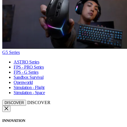
G5 Series
ASTRO Series
FPS - PRO Series
FPS - G Series
Sandbox Survival
Openworld
Simulation - Flight
Simulation - Space
DISCOVER
DISCOVER
INNOVATION