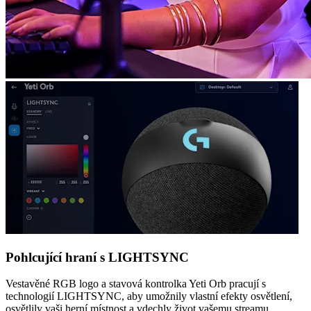
Pohlcující hraní s LIGHTSYNC
Vestavěné RGB logo a stavová kontrolka Yeti Orb pracují s
technologií LIGHTSYNC, aby umožnily vlastní efekty osvětlení,
osvětlily vaši herní místnost a vdechly život vašemu streamu.