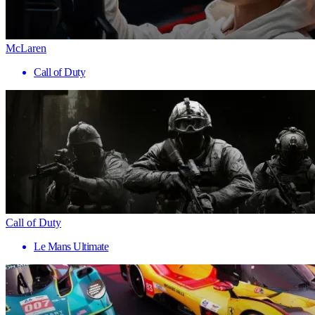
McLaren
Call of Duty
Call of Duty
Le Mans Ultimate