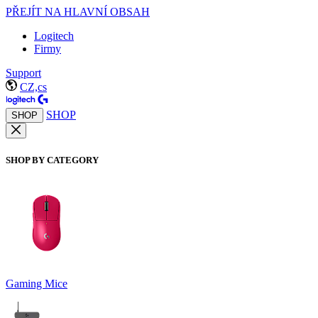
PŘEJÍT NA HLAVNÍ OBSAH
Logitech
Firmy
Support
CZ,cs
SHOP
SHOP
SHOP BY CATEGORY
Gaming Mice