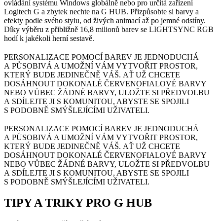
ovládání systému Windows globálně nebo pro určitá zařízení
Logitech G a zbytek nechte na G HUB. Přizpůsobte si barvy a
efekty podle svého stylu, od živých animací až po jemné odstíny.
Díky výběru z přibližně 16,8 milionů barev se LIGHTSYNC RGB
hodí k jakékoli herní sestavě.
PERSONALIZACE POMOCÍ BAREV JE JEDNODUCHÁ
A PŮSOBIVÁ A UMOŽNÍ VÁM VYTVOŘIT PROSTOR,
KTERÝ BUDE JEDINEČNĚ VÁŠ. AŤ UŽ CHCETE
DOSÁHNOUT DOKONALÉ ČERVENOFIALOVÉ BARVY
NEBO VŮBEC ŽÁDNÉ BARVY, ULOŽTE SI PŘEDVOLBU
A SDÍLEJTE JI S KOMUNITOU, ABYSTE SE SPOJILI
S PODOBNĚ SMÝŠLEJÍCÍMI UŽIVATELI.
PERSONALIZACE POMOCÍ BAREV JE JEDNODUCHÁ
A PŮSOBIVÁ A UMOŽNÍ VÁM VYTVOŘIT PROSTOR,
KTERÝ BUDE JEDINEČNĚ VÁŠ. AŤ UŽ CHCETE
DOSÁHNOUT DOKONALÉ ČERVENOFIALOVÉ BARVY
NEBO VŮBEC ŽÁDNÉ BARVY, ULOŽTE SI PŘEDVOLBU
A SDÍLEJTE JI S KOMUNITOU, ABYSTE SE SPOJILI
S PODOBNĚ SMÝŠLEJÍCÍMI UŽIVATELI.
TIPY A TRIKY
PRO G HUB