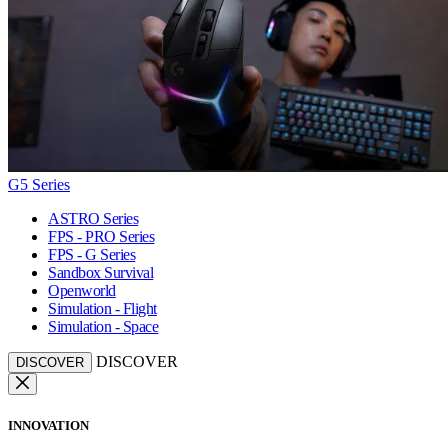
G5 Series
ASTRO Series
FPS - PRO Series
FPS - G Series
Sandbox Survival
Openworld
Simulation - Flight
Simulation - Space
DISCOVER
DISCOVER
INNOVATION