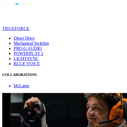
TRUEFORCE
Direct Drive
Mechanical Switches
PRO-G AUDIO
POWERPLAY 2
LIGHTSYNC
BLUE VO!CE
COLLABORATIONS
McLaren