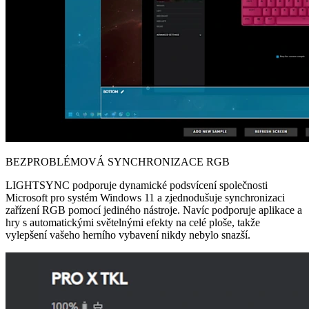
BEZPROBLÉMOVÁ SYNCHRONIZACE RGB
LIGHTSYNC podporuje dynamické podsvícení společnosti
Microsoft pro systém Windows 11 a zjednodušuje synchronizaci
zařízení RGB pomocí jediného nástroje. Navíc podporuje aplikace a
hry s automatickými světelnými efekty na celé ploše, takže
vylepšení vašeho herního vybavení nikdy nebylo snazší.