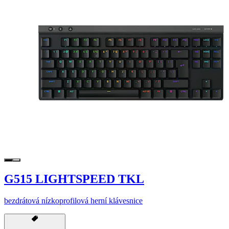
G515 LIGHTSPEED TKL
bezdrátová nízkoprofilová herní klávesnice