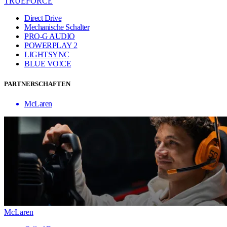
TRUEFORCE
Direct Drive
Mechanische Schalter
PRO-G AUDIO
POWERPLAY 2
LIGHTSYNC
BLUE VO!CE
PARTNERSCHAFTEN
McLaren
McLaren