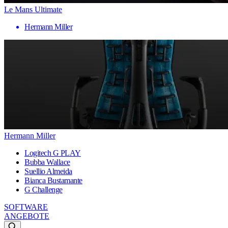
Le Mans Ultimate
Hermann Miller
Hermann Miller
Logitech G PLAY
Bubba Wallace
Suellio Almeida
Bianca Bustamante
G Challenge
SOFTWARE
ANGEBOTE