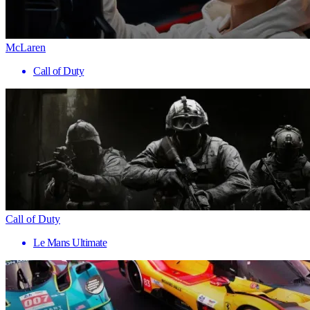
McLaren
Call of Duty
Call of Duty
Le Mans Ultimate