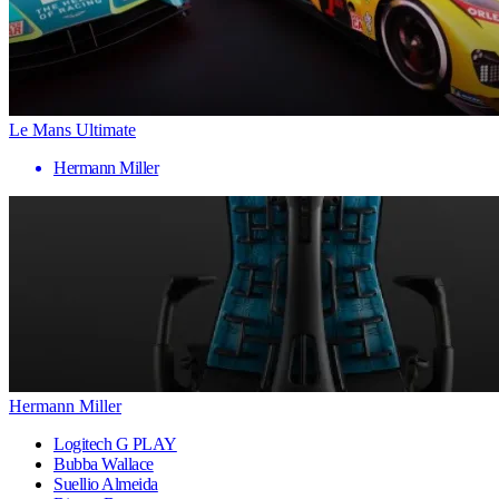
Le Mans Ultimate
Hermann Miller
Hermann Miller
Logitech G PLAY
Bubba Wallace
Suellio Almeida