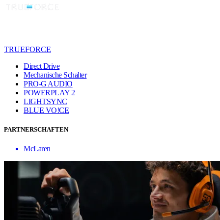
TRUEFORCE
Direct Drive
Mechanische Schalter
PRO-G AUDIO
POWERPLAY 2
LIGHTSYNC
BLUE VO!CE
PARTNERSCHAFTEN
McLaren