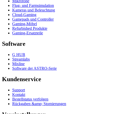
Mikrofone
Flug- und Farmsimulation
Kameras und Beleuchtung
Cloud-Gaming
Gamepads und Controller
Gaming-Möbel
Refurbished Produkte
Gaming-Ersatzteile
Software
G HUB
Streamlabs
Mixline
Software der ASTRO-Serie
Kundenservice
Support
Kontakt
Bestellstatus verfolgen
Rückgaben &amp; Stornierungen