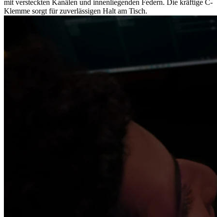
mit versteckten Kanälen und innenliegenden Federn. Die kräftige C-
Klemme sorgt für zuverlässigen Halt am Tisch.