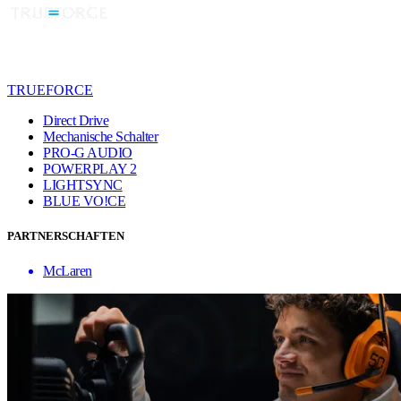
TRUEFORCE
Direct Drive
Mechanische Schalter
PRO-G AUDIO
POWERPLAY 2
LIGHTSYNC
BLUE VO!CE
PARTNERSCHAFTEN
McLaren