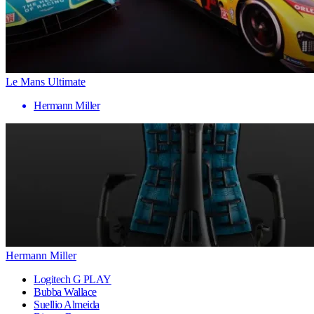
Le Mans Ultimate
Hermann Miller
Hermann Miller
Logitech G PLAY
Bubba Wallace
Suellio Almeida