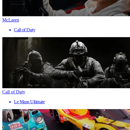
McLaren
Call of Duty
Call of Duty
Le Mans Ultimate